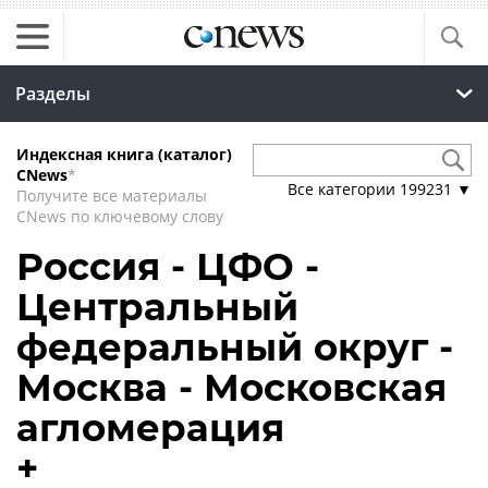
Разделы
Индексная книга (каталог)
CNews
*
Все категории
199231
▼
Получите все материалы
CNews по ключевому слову
Россия - ЦФО -
Центральный
федеральный округ -
Москва - Московская
агломерация
+