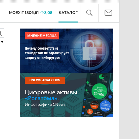
MOEXIT
1806,61
3,08
КАТАЛОГ
МНЕНИЕ МЕСЯЦА
▼
Почему соответствие
стандартам не гарантирует
защиту от киберугроз
CNEWS ANALYTICS
Цифровые активы
«Росатома».
Инфографика CNews
–