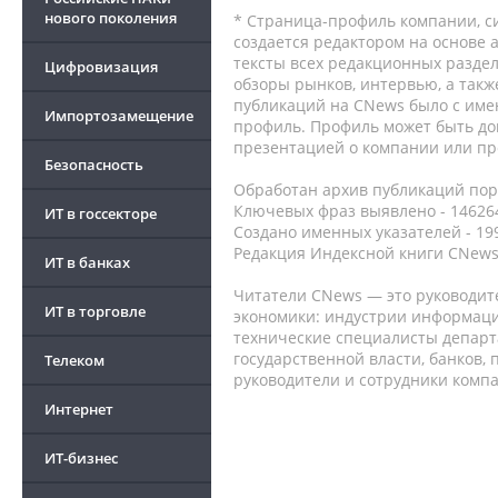
нового поколения
* Страница-профиль компании, сис
создается редактором на основе
тексты всех редакционных раздел
Цифровизация
обзоры рынков, интервью, а такж
публикаций на CNews было с име
Импортозамещение
профиль. Профиль может быть до
презентацией о компании или про
Безопасность
Обработан архив публикаций порт
Ключевых фраз выявлено - 146264
ИТ в госсекторе
Создано именных указателей - 19
Редакция Индексной книги CNews
ИТ в банках
Читатели CNews — это руководит
ИТ в торговле
экономики: индустрии информаци
технические специалисты депар
государственной власти, банков,
Телеком
руководители и сотрудники комп
Интернет
ИТ-бизнес