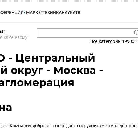
НФЕРЕНЦИИ
МАРКЕТ
ТЕХНИКА
НАУКА
ТВ
ws
*
по ключевому
Все категории
199002
О - Центральный
 округ - Москва -
 агломерация
яна
ogies: Компания добровольно отдает сотрудникам самое дорогое 