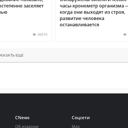
остепенно заселяет
часы-хронометр организма 
нью
когда они выходят из строя,
развитие человека
останавливается
36016
КАЗАТЬ ЕЩЕ
CNews
Соцсети
Об издании
Max