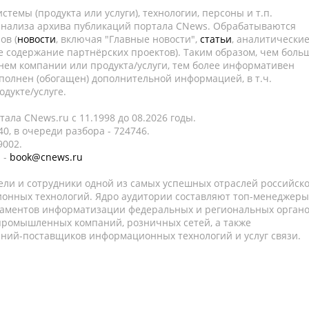
темы (продукта или услуги), технологии, персоны и т.п.
 анализа архива публикаций портала CNews. Обрабатываются
ов (
новости
, включая "Главные новости",
статьи
, аналитически
е содержание партнёрских проектов). Таким образом, чем боль
нем компании или продукта/услуги, тем более информативен
полнен (обогащен) дополнительной информацией, в т.ч.
дукте/услуге.
ала CNews.ru c 11.1998 до 08.2026 годы.
0, в очереди разбора - 724746.
9002.
 -
book@cnews.ru
ели и сотрудники одной из самых успешных отраслей российск
онных технологий. Ядро аудитории составляют топ-менеджеры
таментов информатизации федеральных и региональных орган
 промышленных компаний, розничных сетей, а также
аний-поставщиков информационных технологий и услуг связи.