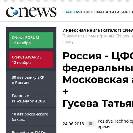
ГЛАВНАЯ
НОВОСТИ
АНАЛИТИКА
КО
Индексная книга (каталог) CNe
Получите все материалы CNews 
CNews FORUM
слову
12 ноября
Россия - ЦФ
CNews AWARDS
12 ноября
федеральный
Московская
30 лет рынку ERP
в России
+
Главные
Гусева Тать
ИТ-сценарии
2026
10 лет российского
бэкапа
Positive Technol
24.06.2013
время
Российские ПАКи