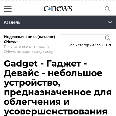
Разделы
Индексная книга (каталог)
CNews
*
Все категории
199231
▼
Получите все материалы
CNews по ключевому слову
Gadget - Гаджет -
Девайс - небольшое
устройство,
предназначенное для
облегчения и
усовершенствования