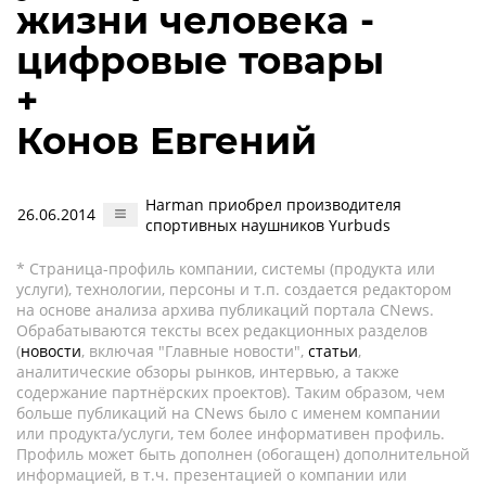
жизни человека -
цифровые товары
+
Конов Евгений
Harman приобрел производителя
26.06.2014
спортивных наушников Yurbuds
* Страница-профиль компании, системы (продукта или
услуги), технологии, персоны и т.п. создается редактором
на основе анализа архива публикаций портала CNews.
Обрабатываются тексты всех редакционных разделов
(
новости
, включая "Главные новости",
статьи
,
аналитические обзоры рынков, интервью, а также
содержание партнёрских проектов). Таким образом, чем
больше публикаций на CNews было с именем компании
или продукта/услуги, тем более информативен профиль.
Профиль может быть дополнен (обогащен) дополнительной
информацией, в т.ч. презентацией о компании или