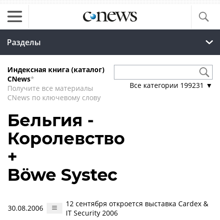
Разделы
Индексная книга (каталог)
CNews
*
Все категории
199231
▼
Получите все материалы
CNews по ключевому слову
Бельгия -
Королевство
+
Böwe Systec
12 сентября откроется выставка Cardex &
30.08.2006
IT Security 2006