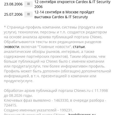
12 сентября откроется Cardex & IT Security
23.08.2006
2006
12-14 сентября в Москве пройдет
25.07.2006
выставка Cardex & IT Securuty
* Страница-профиль компании, системы (продукта или
услуги), технологии, персоны и т.п. создается редактором
на основе анализа архива публикаций портала CNews.
Обрабатываются тексты всех редакционных разделов
(
новости
, включая "Главные новости",
статьи
,
аналитические обзоры рынков, интервью, а также
содержание партнёрских проектов). Таким образом, чем
больше публикаций на CNews было с именем компании
или продукта/услуги, тем более информативен профиль.
Профиль может быть дополнен (обогащен) дополнительной
информацией, в т.ч. презентацией о компании или
продукте/услуге.
Обработан архив публикаций портала CNews.ru c 11.1998
до 08.2026 годы.
Ключевых фраз выявлено - 1463330, в очереди разбора -
724415.
Создано именных указателей - 199231.
Редакция Индексной книги CNews -
book@cnews.ru