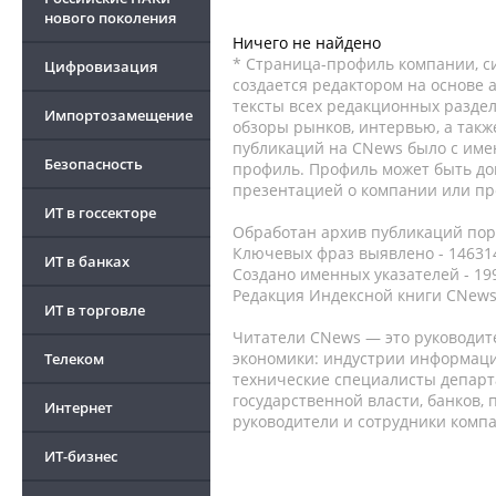
нового поколения
Ничего не найдено
* Страница-профиль компании, сис
Цифровизация
создается редактором на основе
тексты всех редакционных раздел
Импортозамещение
обзоры рынков, интервью, а такж
публикаций на CNews было с име
Безопасность
профиль. Профиль может быть до
презентацией о компании или про
ИТ в госсекторе
Обработан архив публикаций порт
Ключевых фраз выявлено - 146314
ИТ в банках
Создано именных указателей - 19
Редакция Индексной книги CNews
ИТ в торговле
Читатели CNews — это руководит
экономики: индустрии информаци
Телеком
технические специалисты депар
государственной власти, банков,
Интернет
руководители и сотрудники комп
ИТ-бизнес