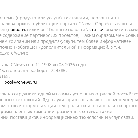
темы (продукта или услуги), технологии, персоны и т.п.
 анализа архива публикаций портала CNews. Обрабатываются
ов (
новости
, включая "Главные новости",
статьи
, аналитически
е содержание партнёрских проектов). Таким образом, чем боль
нем компании или продукта/услуги, тем более информативен
полнен (обогащен) дополнительной информацией, в т.ч.
дукте/услуге.
ала CNews.ru c 11.1998 до 08.2026 годы.
5, в очереди разбора - 724585.
9165.
 -
book@cnews.ru
ели и сотрудники одной из самых успешных отраслей российск
онных технологий. Ядро аудитории составляют топ-менеджеры
таментов информатизации федеральных и региональных орган
 промышленных компаний, розничных сетей, а также
аний-поставщиков информационных технологий и услуг связи.