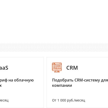
aaS
CRM
риф на облачную
Подобрать CRM-систему для
х
компании
месяц
От 1 000 руб./месяц