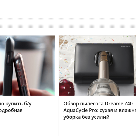
но купить б/у
Обзор пылесоса Dreame Z40
подробная
AquaCycle Pro: сухая и влажн
уборка без усилий