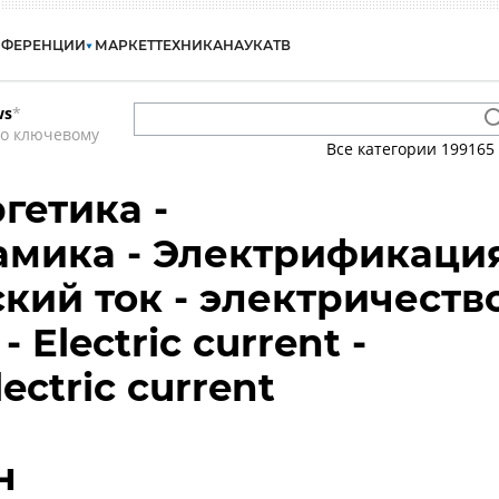
НФЕРЕНЦИИ
МАРКЕТ
ТЕХНИКА
НАУКА
ТВ
ws
*
по ключевому
Все категории
199165
гетика -
амика - Электрификаци
ский ток - электричеств
- Electric current -
electric current
н