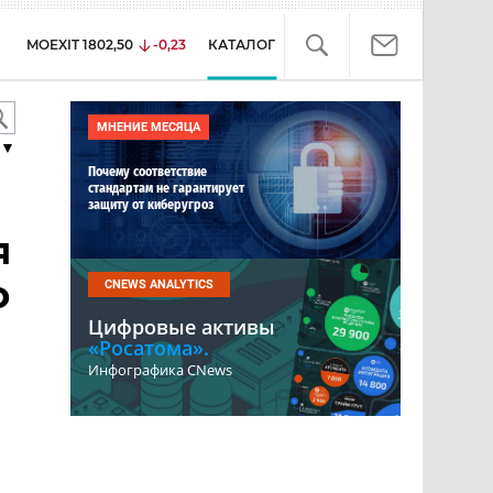
MOEXIT
1802,50
-0,23
КАТАЛОГ
МНЕНИЕ МЕСЯЦА
▼
Почему соответствие
стандартам не гарантирует
защиту от киберугроз
я
о
CNEWS ANALYTICS
Цифровые активы
«Росатома».
Инфографика CNews