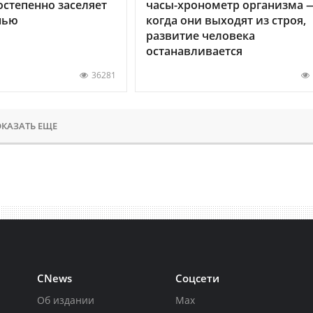
остепенно заселяет
часы-хронометр организма 
нью
когда они выходят из строя,
развитие человека
останавливается
36281
КАЗАТЬ ЕЩЕ
CNews
Соцсети
Об издании
Max