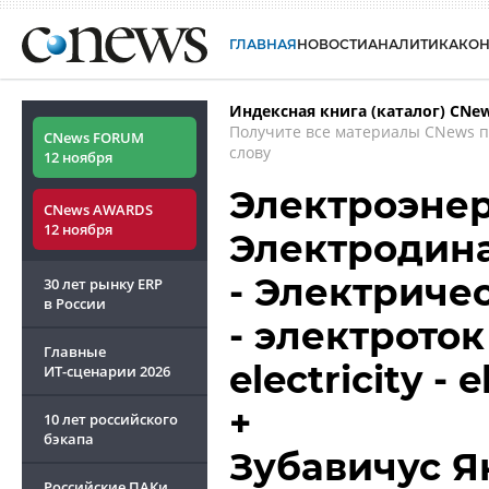
ГЛАВНАЯ
НОВОСТИ
АНАЛИТИКА
КО
Индексная книга (каталог) CNe
Получите все материалы CNews 
CNews FORUM
слову
12 ноября
Электроэнер
CNews AWARDS
12 ноября
Электродин
- Электриче
30 лет рынку ERP
в России
- электроток 
Главные
electricity - 
ИТ-сценарии
2026
+
10 лет российского
бэкапа
Зубавичус Я
Российские ПАКи