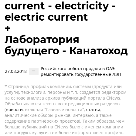
current - electricity -
electric current
+
Лаборатория
будущего - Канатоход
Российского робота продали в ОАЭ
27.08.2018
ремонтировать государственные ЛЭП
* Страница-профиль компании, системы (продукта или
услуги), технологии, персоны и т.п. создается редактором
на основе анализа архива публикаций портала CNews.
Обрабатываются тексты всех редакционных разделов
(
новости
, включая "Главные новости",
статьи
,
аналитические обзоры рынков, интервью, а также
содержание партнёрских проектов). Таким образом, чем
больше публикаций на CNews было с именем компании
или продукта/услуги, тем более информативен профиль.