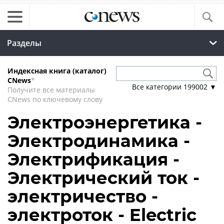
Разделы
Индексная книга (каталог)
CNews
*
Все категории
199002
▼
Получите все материалы
CNews по ключевому слову
Электроэнергетика -
Электродинамика -
Электрификация -
Электрический ток -
электричество -
электроток - Electric