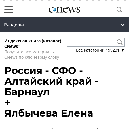
Разделы
Индексная книга (каталог)
CNews
*
Все категории
199231
▼
Получите все материалы
CNews по ключевому слову
Россия - СФО -
Алтайский край -
Барнаул
+
Ялбычева Елена