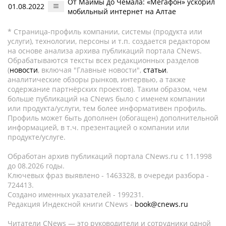
От Маймы до Чемала: «Мегафон» ускорил
01.08.2022
мобильный интернет на Алтае
* Страница-профиль компании, системы (продукта или
услуги), технологии, персоны и т.п. создается редактором
на основе анализа архива публикаций портала CNews.
Обрабатываются тексты всех редакционных разделов
(
новости
, включая "Главные новости",
статьи
,
аналитические обзоры рынков, интервью, а также
содержание партнёрских проектов). Таким образом, чем
больше публикаций на CNews было с именем компании
или продукта/услуги, тем более информативен профиль.
Профиль может быть дополнен (обогащен) дополнительной
информацией, в т.ч. презентацией о компании или
продукте/услуге.
Обработан архив публикаций портала CNews.ru c 11.1998
до 08.2026 годы.
Ключевых фраз выявлено - 1463328, в очереди разбора -
724413.
Создано именных указателей - 199231.
Редакция Индексной книги CNews -
book@cnews.ru
Читатели CNews — это руководители и сотрудники одной