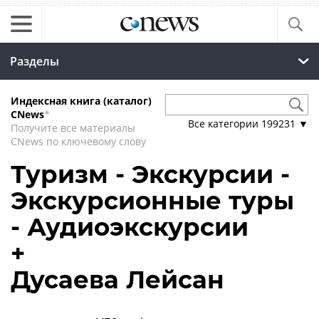
Разделы
Индексная книга (каталог)
CNews
*
Все категории
199231
▼
Получите все материалы
CNews по ключевому слову
Туризм - Экскурсии -
Экскурсионные туры
- Аудиоэкскурсии
+
Дусаева Лейсан