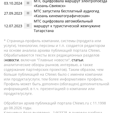
МТС оцифровала маршрут электропоезда
03.10.2024
«Казань-Свияжск»
МТС запустила бесплатный аудиогид
27.09.2023
«Казань кинематографическая»
МТС оцифровала автомобильный
12.07.2023
маршрут к туристической жемчужине
Татарстана
* Страница-профиль компании, системы (продукта или
услуги), технологии, персоны и т.п. создается редактором
на основе анализа архива публикаций портала CNews.
Обрабатываются тексты всех редакционных разделов
(
новости
, включая "Главные новости",
статьи
,
аналитические обзоры рынков, интервью, а также
содержание партнёрских проектов). Таким образом, чем
больше публикаций на CNews было с именем компании
или продукта/услуги, тем более информативен профиль.
Профиль может быть дополнен (обогащен) дополнительной
информацией, в т.ч. презентацией о компании или
продукте/услуге.
Обработан архив публикаций портала CNews.ru c 11.1998
до 08.2026 годы.
Ключевых фраз выявлено - 1463328, в очереди разбора -