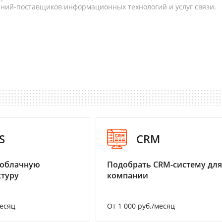
аний-поставщиков информационных технологий и услуг связи.
S
CRM
 облачную
Подобрать CRM-систему для
туру
компании
месяц
От 1 000 руб./месяц