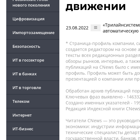
движении
нового поколения
Цифровизация
«Трилайнсистемс
23.08.2022
автоматическую
Импортозамещение
* Страница-профиль компании, сис
Безопасность
создается редактором на основе
тексты всех редакционных раздел
ИТ в госсекторе
обзоры рынков, интервью, а такж
публикаций на CNews было с име
профиль. Профиль может быть до
ИТ в банках
презентацией о компании или про
ИТ в торговле
Обработан архив публикаций порт
Ключевых фраз выявлено - 146332
Телеком
Создано именных указателей - 19
Редакция Индексной книги CNews
Интернет
Читатели CNews — это руководит
экономики: индустрии информаци
ИТ-бизнес
технические специалисты депар
государственной власти, банков,