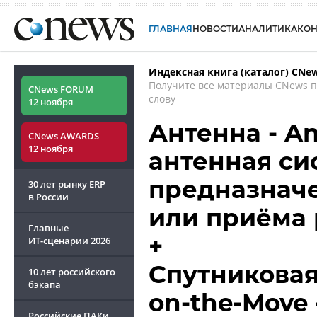
ГЛАВНАЯ
НОВОСТИ
АНАЛИТИКА
КО
Индексная книга (каталог) CNe
Получите все материалы CNews 
CNews FORUM
слову
12 ноября
Антенна - A
CNews AWARDS
12 ноября
антенная сис
предназначе
30 лет рынку ERP
в России
или приёма
Главные
+
ИТ-сценарии
2026
Спутниковая 
10 лет российского
бэкапа
on-the-Move 
Российские ПАКи