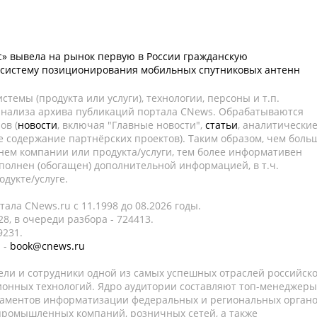
» вывела на рынок первую в России гражданскую
 систему позиционирования мобильных спутниковых антенн
темы (продукта или услуги), технологии, персоны и т.п.
 анализа архива публикаций портала CNews. Обрабатываются
ов (
новости
, включая "Главные новости",
статьи
, аналитически
е содержание партнёрских проектов). Таким образом, чем боль
нем компании или продукта/услуги, тем более информативен
полнен (обогащен) дополнительной информацией, в т.ч.
дукте/услуге.
ала CNews.ru c 11.1998 до 08.2026 годы.
8, в очереди разбора - 724413.
9231.
 -
book@cnews.ru
ели и сотрудники одной из самых успешных отраслей российск
онных технологий. Ядро аудитории составляют топ-менеджеры
таментов информатизации федеральных и региональных орган
 промышленных компаний, розничных сетей, а также