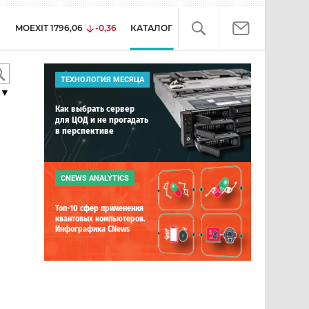
MOEXIT
1796,06
-0,36
КАТАЛОГ
ТЕХНОЛОГИЯ МЕСЯЦА
▼
Как выбрать сервер
для ЦОД и не прогадать
в перспективе
CNEWS ANALYTICS
Топ-10 сфер применения
квантовых компьютеров.
Инфографика CNews