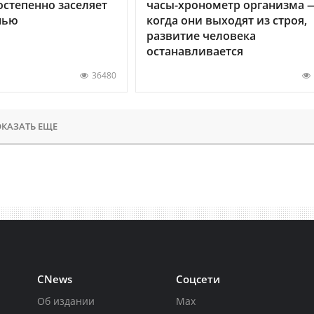
остепенно заселяет
часы-хронометр организма 
нью
когда они выходят из строя,
развитие человека
останавливается
36480
КАЗАТЬ ЕЩЕ
CNews
Соцсети
Об издании
Max