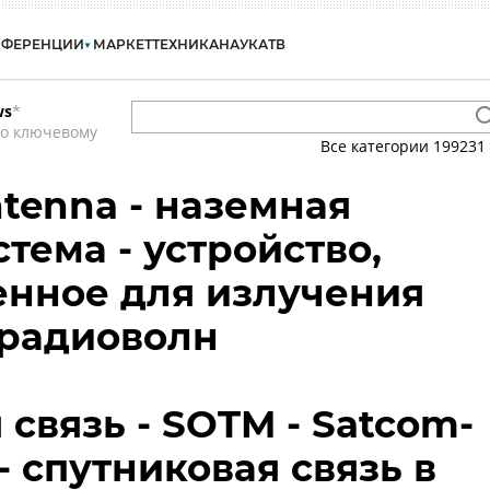
НФЕРЕНЦИИ
МАРКЕТ
ТЕХНИКА
НАУКА
ТВ
ws
*
по ключевому
Все категории
199231
ntenna - наземная
тема - устройство,
нное для излучения
 радиоволн
связь - SOTM - Satcom-
- спутниковая связь в