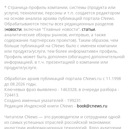
* Страница-профиль компании, системы (продукта или
услуги), технологии, персоны и т.п. создается редактором
на основе анализа архива публикаций портала CNews.
Обрабатываются тексты всех редакционных разделов
(
новости
, включая "Главные новости",
статьи
,
аналитические обзоры рынков, интервью, а также
содержание партнёрских проектов). Таким образом, чем
больше публикаций на CNews было с именем компании
или продукта/услуги, тем более информативен профиль.
Профиль может быть дополнен (обогащен) дополнительной
информацией, в т.ч. презентацией о компании или
продукте/услуге.
Обработан архив публикаций портала CNews.ru c 11.1998
до 08.2026 годы.
Ключевых фраз выявлено - 1463328, в очереди разбора -
724413.
Создано именных указателей - 199231.
Редакция Индексной книги CNews -
book@cnews.ru
Читатели CNews — это руководители и сотрудники одной
из самых успешных отраслей российской экономики:
индустрии информационных технологий. Ядро аудитории