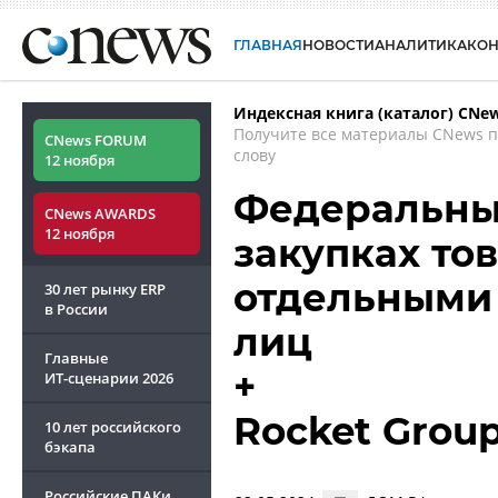
ГЛАВНАЯ
НОВОСТИ
АНАЛИТИКА
КО
Индексная книга (каталог) CNe
Получите все материалы CNews 
CNews FORUM
слову
12 ноября
Федеральный
CNews AWARDS
12 ноября
закупках тов
отдельными
30 лет рынку ERP
в России
лиц
Главные
+
ИТ-сценарии
2026
Rocket Group
10 лет российского
бэкапа
Российские ПАКи