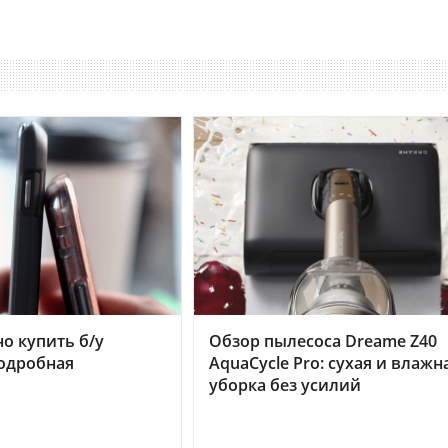
но купить б/у
Обзор пылесоса Dreame Z40
подробная
AquaCycle Pro: сухая и влажн
уборка без усилий