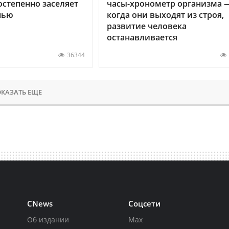
остепенно заселяет
часы-хронометр организма 
нью
когда они выходят из строя,
развитие человека
останавливается
36344
КАЗАТЬ ЕЩЕ
CNews
Соцсети
Об издании
Max