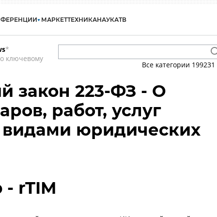
НФЕРЕНЦИИ
МАРКЕТ
ТЕХНИКА
НАУКА
ТВ
ws
*
по ключевому
Все категории
199231
 закон 223-ФЗ - О
аров, работ, услуг
 видами юридических
 - rTIM