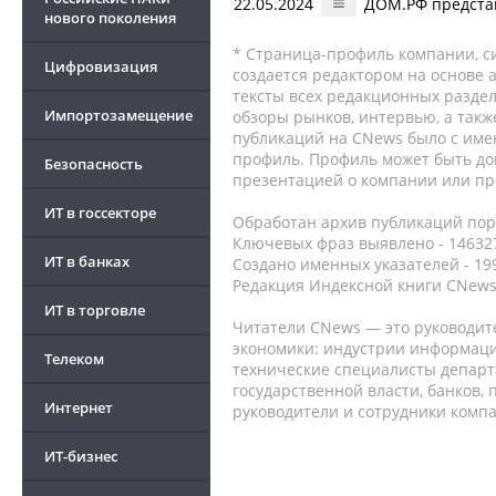
22.05.2024
ДОМ.РФ предста
нового поколения
* Страница-профиль компании, сис
Цифровизация
создается редактором на основе
тексты всех редакционных раздел
Импортозамещение
обзоры рынков, интервью, а такж
публикаций на CNews было с име
профиль. Профиль может быть до
Безопасность
презентацией о компании или про
ИТ в госсекторе
Обработан архив публикаций порт
Ключевых фраз выявлено - 146327
ИТ в банках
Создано именных указателей - 19
Редакция Индексной книги CNews
ИТ в торговле
Читатели CNews — это руководит
экономики: индустрии информаци
Телеком
технические специалисты депар
государственной власти, банков,
Интернет
руководители и сотрудники комп
ИТ-бизнес