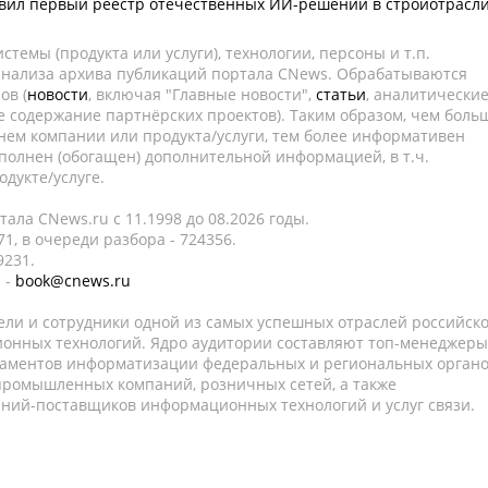
вил первый реестр отечественных ИИ-решений в стройотрасл
темы (продукта или услуги), технологии, персоны и т.п.
 анализа архива публикаций портала CNews. Обрабатываются
ов (
новости
, включая "Главные новости",
статьи
, аналитически
е содержание партнёрских проектов). Таким образом, чем боль
нем компании или продукта/услуги, тем более информативен
полнен (обогащен) дополнительной информацией, в т.ч.
дукте/услуге.
ала CNews.ru c 11.1998 до 08.2026 годы.
1, в очереди разбора - 724356.
9231.
 -
book@cnews.ru
ели и сотрудники одной из самых успешных отраслей российск
онных технологий. Ядро аудитории составляют топ-менеджеры
таментов информатизации федеральных и региональных орган
 промышленных компаний, розничных сетей, а также
аний-поставщиков информационных технологий и услуг связи.