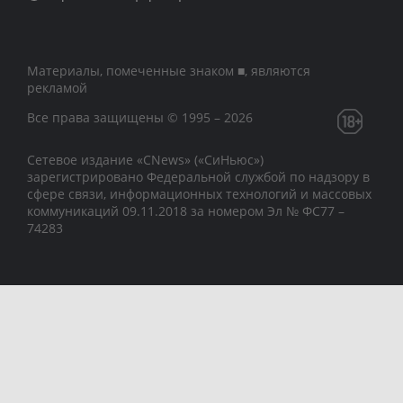
Материалы, помеченные знаком ■, являются
рекламой
Все права защищены © 1995 – 2026
Сетевое издание «CNews» («СиНьюс»)
зарегистрировано Федеральной службой по надзору в
сфере связи, информационных технологий и массовых
коммуникаций 09.11.2018 за номером Эл № ФС77 –
74283