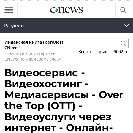
Разделы
Индексная книга (каталог)
CNews
*
Все категории
199002
▼
Получите все материалы
CNews по ключевому слову
Видеосервис -
Видеохостинг -
Медиасервисы - Over
the Top (OTT) -
Видеоуслуги через
интернет - Онлайн-