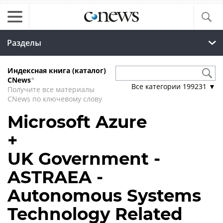
Разделы
Индексная книга (каталог)
CNews
*
Все категории
199231
▼
Получите все материалы
CNews по ключевому слову
Microsoft Azure
+
UK Government -
ASTRAEA -
Autonomous Systems
Technology Related