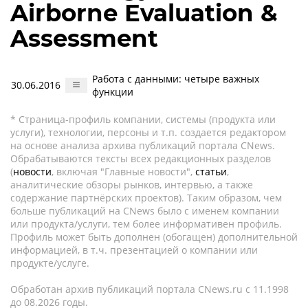
Airborne Evaluation &
Assessment
Работа с данными: четыре важных
30.06.2016
функции
* Страница-профиль компании, системы (продукта или
услуги), технологии, персоны и т.п. создается редактором
на основе анализа архива публикаций портала CNews.
Обрабатываются тексты всех редакционных разделов
(
новости
, включая "Главные новости",
статьи
,
аналитические обзоры рынков, интервью, а также
содержание партнёрских проектов). Таким образом, чем
больше публикаций на CNews было с именем компании
или продукта/услуги, тем более информативен профиль.
Профиль может быть дополнен (обогащен) дополнительной
информацией, в т.ч. презентацией о компании или
продукте/услуге.
Обработан архив публикаций портала CNews.ru c 11.1998
до 08.2026 годы.