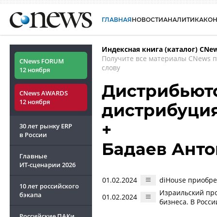
ГЛАВНАЯ
НОВОСТИ
АНАЛИТИКА
КО
Индексная книга (каталог) CNe
Получите все материалы CNews 
CNews FORUM
слову
12 ноября
Дистрибьюто
CNews AWARDS
12 ноября
дистрибуци
+
30 лет рынку ERP
в России
Бадаев Анто
Главные
ИТ-сценарии
2026
01.02.2024
diHouse приобре
10 лет российского
Израильский про
бэкапа
01.02.2024
бизнеса. В Росс
Российские ПАКи