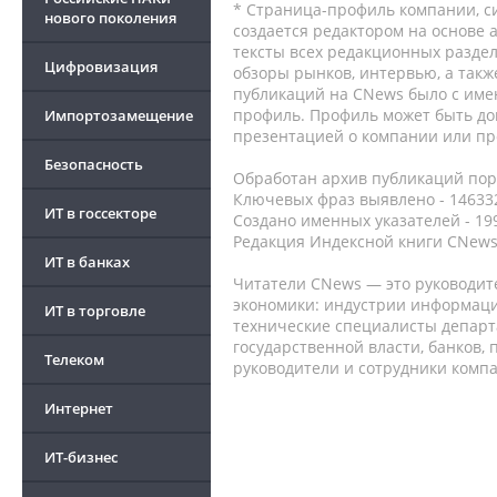
* Страница-профиль компании, сис
нового поколения
создается редактором на основе
тексты всех редакционных раздел
Цифровизация
обзоры рынков, интервью, а такж
публикаций на CNews было с име
профиль. Профиль может быть до
Импортозамещение
презентацией о компании или про
Безопасность
Обработан архив публикаций порт
Ключевых фраз выявлено - 146332
ИТ в госсекторе
Создано именных указателей - 19
Редакция Индексной книги CNews
ИТ в банках
Читатели CNews — это руководит
экономики: индустрии информаци
ИТ в торговле
технические специалисты депар
государственной власти, банков,
Телеком
руководители и сотрудники комп
Интернет
ИТ-бизнес