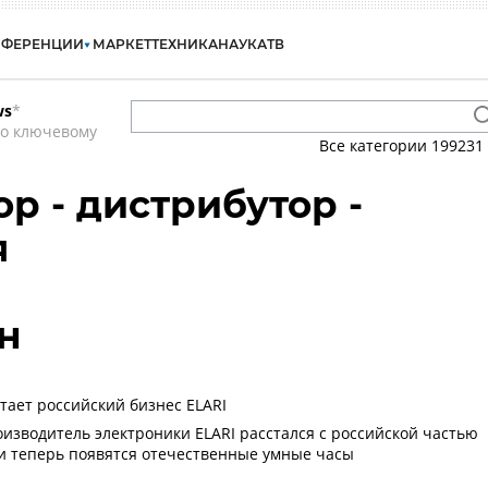
НФЕРЕНЦИИ
МАРКЕТ
ТЕХНИКА
НАУКА
ТВ
ws
*
по ключевому
Все категории
199231
р - дистрибутор -
я
н
тает российский бизнес ELARI
изводитель электроники ELARI расстался с российской частью
ии теперь появятся отечественные умные часы