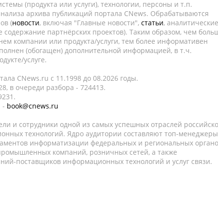
темы (продукта или услуги), технологии, персоны и т.п.
 анализа архива публикаций портала CNews. Обрабатываются
ов (
новости
, включая "Главные новости",
статьи
, аналитически
е содержание партнёрских проектов). Таким образом, чем боль
нем компании или продукта/услуги, тем более информативен
полнен (обогащен) дополнительной информацией, в т.ч.
дукте/услуге.
ала CNews.ru c 11.1998 до 08.2026 годы.
8, в очереди разбора - 724413.
9231.
 -
book@cnews.ru
ели и сотрудники одной из самых успешных отраслей российск
онных технологий. Ядро аудитории составляют топ-менеджеры
таментов информатизации федеральных и региональных орган
 промышленных компаний, розничных сетей, а также
аний-поставщиков информационных технологий и услуг связи.