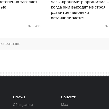
остепенно заселяет
часы-хронометр организма 
нью
когда они выходят из строя,
развитие человека
останавливается
36436
КАЗАТЬ ЕЩЕ
CNews
Соцсети
Об издании
Max