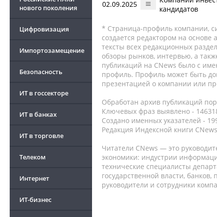
02.09.2025
нового поколения
кандидатов
* Страница-профиль компании, сис
Цифровизация
создается редактором на основе
тексты всех редакционных раздел
Импортозамещение
обзоры рынков, интервью, а такж
публикаций на CNews было с име
Безопасность
профиль. Профиль может быть до
презентацией о компании или про
ИТ в госсекторе
Обработан архив публикаций порт
Ключевых фраз выявлено - 146318
ИТ в банках
Создано именных указателей - 19
Редакция Индексной книги CNews
ИТ в торговле
Читатели CNews — это руководит
Телеком
экономики: индустрии информаци
технические специалисты депар
государственной власти, банков,
Интернет
руководители и сотрудники комп
ИТ-бизнес