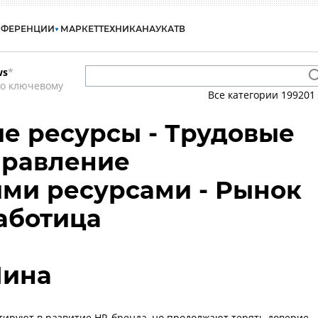
НФЕРЕНЦИИ
МАРКЕТ
ТЕХНИКА
НАУКА
ТВ
ws
*
по ключевому
Все категории
199201
е ресурсы - Трудовые
правление
ми ресурсами - Рынок
работица
Нина
ируют в развитие HR-бренда, но продолжают терять доверие