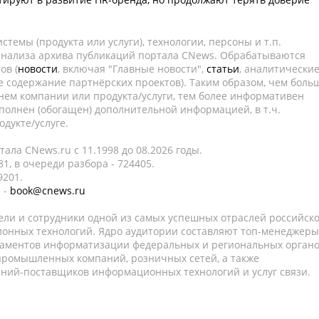
темы (продукта или услуги), технологии, персоны и т.п.
 анализа архива публикаций портала CNews. Обрабатываются
ов (
новости
, включая "Главные новости",
статьи
, аналитически
е содержание партнёрских проектов). Таким образом, чем боль
нем компании или продукта/услуги, тем более информативен
полнен (обогащен) дополнительной информацией, в т.ч.
дукте/услуге.
ала CNews.ru c 11.1998 до 08.2026 годы.
1, в очереди разбора - 724405.
9201.
 -
book@cnews.ru
ели и сотрудники одной из самых успешных отраслей российск
онных технологий. Ядро аудитории составляют топ-менеджеры
таментов информатизации федеральных и региональных орган
 промышленных компаний, розничных сетей, а также
аний-поставщиков информационных технологий и услуг связи.