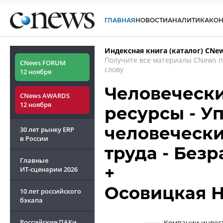
ГЛАВНАЯ
НОВОСТИ
АНАЛИТИКА
КО
Индексная книга (каталог) CNe
Получите все материалы CNews 
CNews FORUM
слову
12 ноября
Человечески
CNews AWARDS
12 ноября
ресурсы - У
человечески
30 лет рынку ERP
в России
труда - Без
Главные
+
ИТ-сценарии
2026
Осовицкая 
10 лет российского
бэкапа
Российские ПАКи
Компании инвест