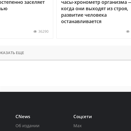
остепенно заселяет
часы-хронометр организма 
нью
когда они выходят из строя,
развитие человека
останавливается
36290
КАЗАТЬ ЕЩЕ
CNews
Соцсети
Об издании
Max