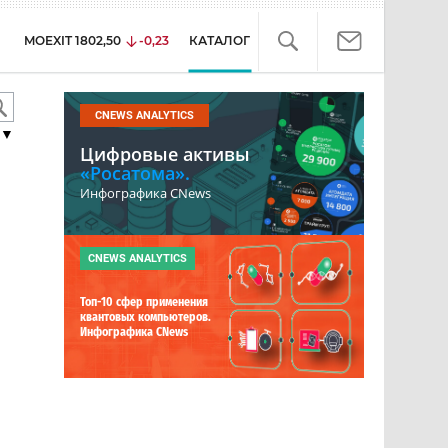
MOEXIT
1802,50
-0,23
КАТАЛОГ
CNEWS ANALYTICS
▼
Цифровые активы
«Росатома».
Инфографика CNews
CNEWS ANALYTICS
Топ-10 сфер применения
квантовых компьютеров.
Инфографика CNews