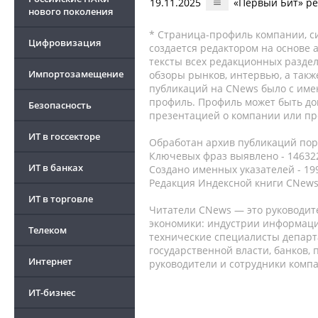
19.11.2025
«Первый Бит» ре
нового поколения
* Страница-профиль компании, сис
Цифровизация
создается редактором на основе
тексты всех редакционных раздел
Импортозамещение
обзоры рынков, интервью, а такж
публикаций на CNews было с име
профиль. Профиль может быть до
Безопасность
презентацией о компании или про
ИТ в госсекторе
Обработан архив публикаций порт
Ключевых фраз выявлено - 146322
ИТ в банках
Создано именных указателей - 19
Редакция Индексной книги CNews
ИТ в торговле
Читатели CNews — это руководит
экономики: индустрии информаци
Телеком
технические специалисты депар
государственной власти, банков,
Интернет
руководители и сотрудники комп
ИТ-бизнес