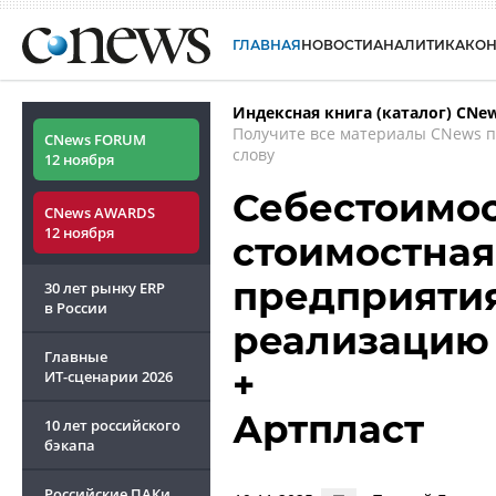
ГЛАВНАЯ
НОВОСТИ
АНАЛИТИКА
КО
Индексная книга (каталог) CNe
Получите все материалы CNews 
CNews FORUM
слову
12 ноября
Себестоимост
CNews AWARDS
12 ноября
стоимостная
предприятия
30 лет рынку ERP
в России
реализацию
Главные
+
ИТ-сценарии
2026
Артпласт
10 лет российского
бэкапа
Российские ПАКи