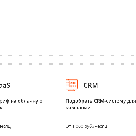
aaS
CRM
риф на облачную
Подобрать CRM-систему для
х
компании
месяц
От 1 000 руб./месяц