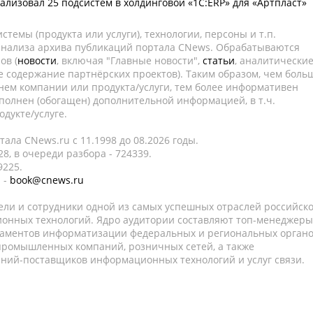
ализовал 25 подсистем в холдинговой «1С:ERP» для «Артпласт»
темы (продукта или услуги), технологии, персоны и т.п.
 анализа архива публикаций портала CNews. Обрабатываются
ов (
новости
, включая "Главные новости",
статьи
, аналитически
е содержание партнёрских проектов). Таким образом, чем боль
нем компании или продукта/услуги, тем более информативен
полнен (обогащен) дополнительной информацией, в т.ч.
дукте/услуге.
ала CNews.ru c 11.1998 до 08.2026 годы.
8, в очереди разбора - 724339.
9225.
 -
book@cnews.ru
ели и сотрудники одной из самых успешных отраслей российск
онных технологий. Ядро аудитории составляют топ-менеджеры
таментов информатизации федеральных и региональных орган
 промышленных компаний, розничных сетей, а также
аний-поставщиков информационных технологий и услуг связи.