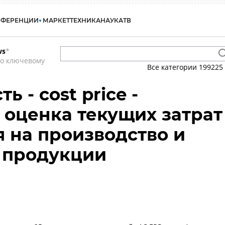
НФЕРЕНЦИИ
МАРКЕТ
ТЕХНИКА
НАУКА
ТВ
ws
*
по ключевому
Все категории
199225
ь - cost price -
 оценка текущих затрат
 на производство и
 продукции