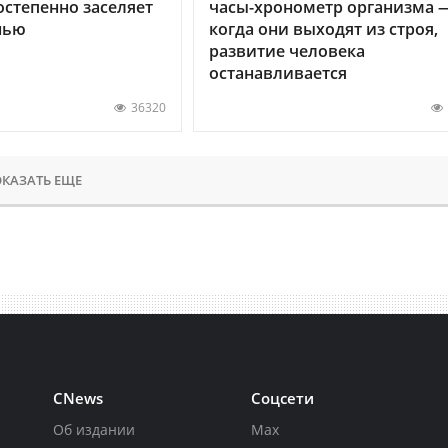
остепенно заселяет
часы-хронометр организма 
нью
когда они выходят из строя,
развитие человека
останавливается
36320
КАЗАТЬ ЕЩЕ
CNews
Соцсети
Об издании
Max