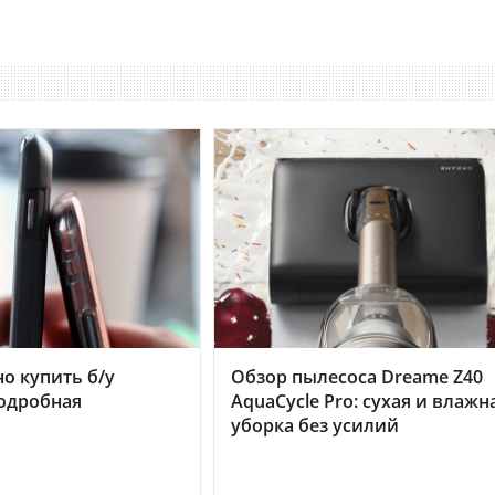
но купить б/у
Обзор пылесоса Dreame Z40
подробная
AquaCycle Pro: сухая и влажн
уборка без усилий