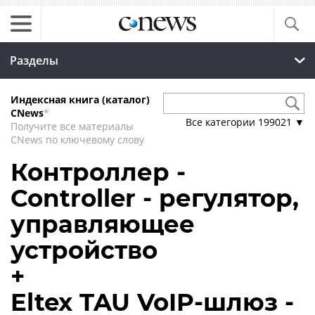
Разделы
Индексная книга (каталог)
CNews
*
Все категории
199021
▼
Получите все материалы
CNews по ключевому слову
Контроллер -
Controller - регулятор,
управляющее
устройство
+
Eltex TAU VoIP-шлюз -