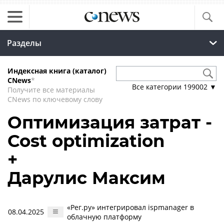
Разделы
Индексная книга (каталог)
CNews
*
Все категории
199002
▼
Получите все материалы
CNews по ключевому слову
Оптимизация затрат -
Cost optimization
+
Дарулис Максим
«Рег.ру» интегрировал ispmanager в
08.04.2025
облачную платформу