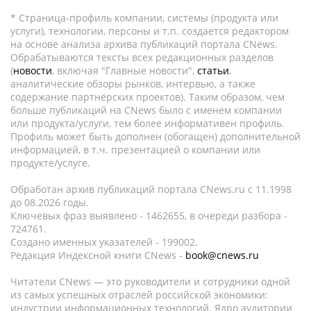
* Страница-профиль компании, системы (продукта или
услуги), технологии, персоны и т.п. создается редактором
на основе анализа архива публикаций портала CNews.
Обрабатываются тексты всех редакционных разделов
(
новости
, включая "Главные новости",
статьи
,
аналитические обзоры рынков, интервью, а также
содержание партнёрских проектов). Таким образом, чем
больше публикаций на CNews было с именем компании
или продукта/услуги, тем более информативен профиль.
Профиль может быть дополнен (обогащен) дополнительной
информацией, в т.ч. презентацией о компании или
продукте/услуге.
Обработан архив публикаций портала CNews.ru c 11.1998
до 08.2026 годы.
Ключевых фраз выявлено - 1462655, в очереди разбора -
724761.
Создано именных указателей - 199002.
Редакция Индексной книги CNews -
book@cnews.ru
Читатели CNews — это руководители и сотрудники одной
из самых успешных отраслей российской экономики:
индустрии информационных технологий. Ядро аудитории