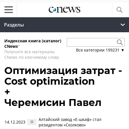
Разделы
Индексная книга (каталог)
CNews
*
Все категории
199231
▼
Получите все материалы
CNews по ключевому слову
Оптимизация затрат -
Cost optimization
+
Черемисин Павел
Алтайский завод «Е-шкаф» стал
14.12.2023
резидентом «Сколково»