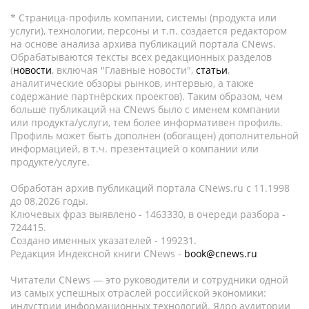
* Страница-профиль компании, системы (продукта или
услуги), технологии, персоны и т.п. создается редактором
на основе анализа архива публикаций портала CNews.
Обрабатываются тексты всех редакционных разделов
(
новости
, включая "Главные новости",
статьи
,
аналитические обзоры рынков, интервью, а также
содержание партнёрских проектов). Таким образом, чем
больше публикаций на CNews было с именем компании
или продукта/услуги, тем более информативен профиль.
Профиль может быть дополнен (обогащен) дополнительной
информацией, в т.ч. презентацией о компании или
продукте/услуге.
Обработан архив публикаций портала CNews.ru c 11.1998
до 08.2026 годы.
Ключевых фраз выявлено - 1463330, в очереди разбора -
724415.
Создано именных указателей - 199231.
Редакция Индексной книги CNews -
book@cnews.ru
Читатели CNews — это руководители и сотрудники одной
из самых успешных отраслей российской экономики:
индустрии информационных технологий. Ядро аудитории