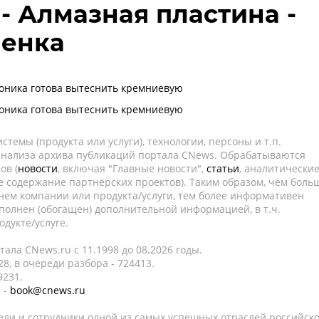
- Алмазная пластина -
ленка
оника готова вытеснить кремниевую
оника готова вытеснить кремниевую
темы (продукта или услуги), технологии, персоны и т.п.
 анализа архива публикаций портала CNews. Обрабатываются
ов (
новости
, включая "Главные новости",
статьи
, аналитически
е содержание партнёрских проектов). Таким образом, чем боль
нем компании или продукта/услуги, тем более информативен
полнен (обогащен) дополнительной информацией, в т.ч.
дукте/услуге.
ала CNews.ru c 11.1998 до 08.2026 годы.
8, в очереди разбора - 724413.
9231.
 -
book@cnews.ru
ели и сотрудники одной из самых успешных отраслей российск