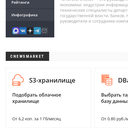
Рейтинги
экономики: индустрии информаци
технические специалисты депар
Инфографика
государственной власти, банков,
руководители и сотрудники комп
CNEWSMARKET
S3-хранилище
DB
Подобрать облачное
Выбрать та
хранилище
базу данны
От 6,2 коп. за 1 Гб/месяц
От 0.80 руб./