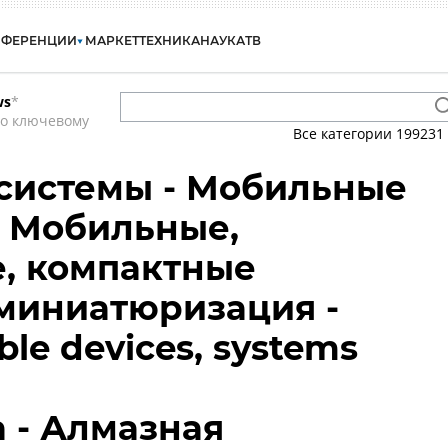
НФЕРЕНЦИИ
МАРКЕТ
ТЕХНИКА
НАУКА
ТВ
ws
*
по ключевому
Все категории
199231
системы - Мобильные
- Мобильные,
, компактные
 миниатюризация -
ble devices, systems
 - Алмазная