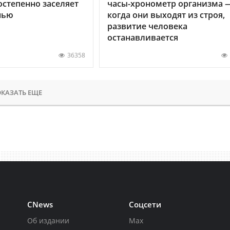
остепенно заселяет
часы-хронометр организма 
нью
когда они выходят из строя,
развитие человека
останавливается
36358
КАЗАТЬ ЕЩЕ
CNews
Соцсети
Об издании
Max