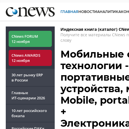
ГЛАВНАЯ
НОВОСТИ
АНАЛИТИКА
КО
Индексная книга (каталог) CNe
Получите все материалы CNews 
CNews FORUM
слову
12 ноября
Мобильные 
CNews AWARDS
12 ноября
технологии 
портативные
30 лет рынку ERP
в России
устройства,
Главные
Mobile, porta
ИТ-сценарии
2026
+
10 лет российского
бэкапа
Электроника
Российские ПАКи