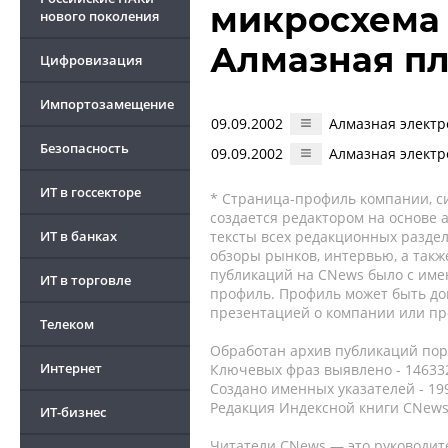
микросхема 
нового поколения
Алмазная п
Цифровизация
Импортозамещение
09.09.2002
Алмазная электр
Безопасность
09.09.2002
Алмазная электр
ИТ в госсекторе
* Страница-профиль компании, сис
создается редактором на основе
ИТ в банках
тексты всех редакционных раздел
обзоры рынков, интервью, а такж
публикаций на CNews было с име
ИТ в торговле
профиль. Профиль может быть до
презентацией о компании или про
Телеком
Обработан архив публикаций порт
Интернет
Ключевых фраз выявлено - 146332
Создано именных указателей - 19
Редакция Индексной книги CNews
ИТ-бизнес
Читатели CNews — это руководит