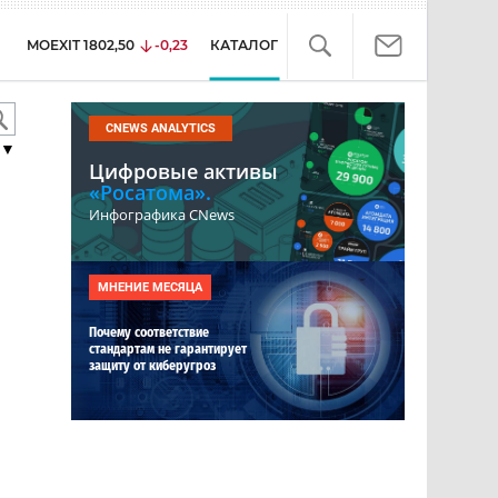
MOEXIT
1802,50
-0,23
КАТАЛОГ
CNEWS ANALYTICS
▼
Цифровые активы
«Росатома».
Инфографика CNews
МНЕНИЕ МЕСЯЦА
Почему соответствие
стандартам не гарантирует
защиту от киберугроз