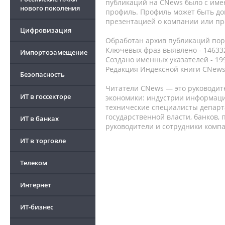
публикаций на CNews было с име
нового поколения
профиль. Профиль может быть до
презентацией о компании или про
Цифровизация
Обработан архив публикаций порт
Ключевых фраз выявлено - 146332
Импортозамещение
Создано именных указателей - 19
Редакция Индексной книги CNews
Безопасность
Читатели CNews — это руководит
ИТ в госсекторе
экономики: индустрии информаци
технические специалисты депар
государственной власти, банков,
ИТ в банках
руководители и сотрудники комп
ИТ в торговле
Телеком
Интернет
ИТ-бизнес