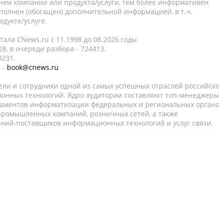
нем компании или продукта/услуги, тем более информативен
полнен (обогащен) дополнительной информацией, в т.ч.
дукте/услуге.
ала CNews.ru c 11.1998 до 08.2026 годы.
8, в очереди разбора - 724413.
9231.
 -
book@cnews.ru
ели и сотрудники одной из самых успешных отраслей российск
онных технологий. Ядро аудитории составляют топ-менеджеры
таментов информатизации федеральных и региональных орган
 промышленных компаний, розничных сетей, а также
аний-поставщиков информационных технологий и услуг связи.