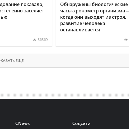
дование показало,
Обнаружены биологические
остепенно заселяет
часы-хронометр организма 
нью
когда они выходят из строя,
развитие человека
останавливается
36369
КАЗАТЬ ЕЩЕ
CNews
Соцсети