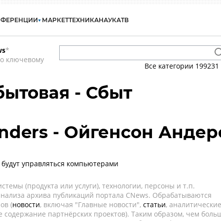
НФЕРЕНЦИИ
МАРКЕТ
ТЕХНИКА
НАУКА
ТВ
ws
*
по ключевому
Все категории
199231
бытовая - Сбыт
nders - Ойгенсон Андер
o будут управляться компьютерами
темы (продукта или услуги), технологии, персоны и т.п.
 анализа архива публикаций портала CNews. Обрабатываются
ов (
новости
, включая "Главные новости",
статьи
, аналитически
е содержание партнёрских проектов). Таким образом, чем боль