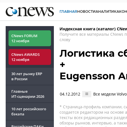
ГЛАВНАЯ
НОВОСТИ
АНАЛИТИКА
КО
Индексная книга (каталог) CNe
Получите все материалы CNews 
CNews FORUM
слову
12 ноября
Логистика с
CNews AWARDS
12 ноября
+
Eugensson A
30 лет рынку ERP
в России
Главные
04.12.2012
Все модели Volv
ИТ-сценарии
2026
* Страница-профиль компании, сис
10 лет российского
создается редактором на основе
бэкапа
тексты всех редакционных раздел
обзоры рынков, интервью, а такж
Российские ПАКи