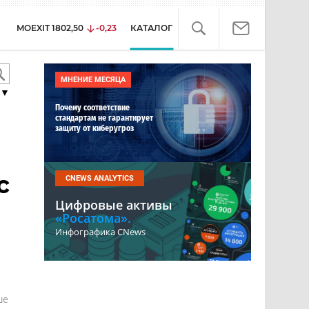
MOEXIT
1802,50
-0,23
КАТАЛОГ
МНЕНИЕ МЕСЯЦА
▼
Почему соответствие
стандартам не гарантирует
защиту от киберугроз
с
CNEWS ANALYTICS
Цифровые активы
«Росатома».
Инфографика CNews
е
ше