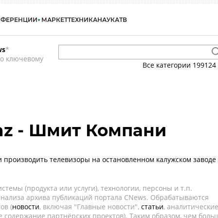
НФЕРЕНЦИИ
МАРКЕТ
ТЕХНИКА
НАУКА
ТВ
ws
*
по ключевому
Все категории
199124
nz - Шмит Компани
 производить телевизоры на остановленном калужском заводе
темы (продукта или услуги), технологии, персоны и т.п.
 анализа архива публикаций портала CNews. Обрабатываются
ов (
новости
, включая "Главные новости",
статьи
, аналитически
е содержание партнёрских проектов). Таким образом, чем боль