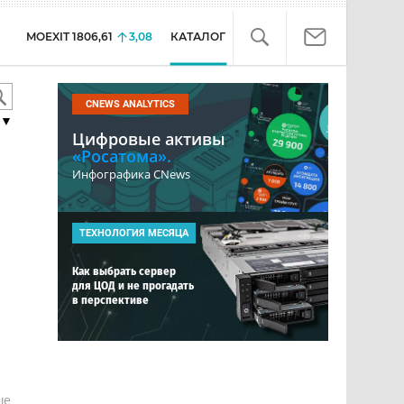
MOEXIT
1806,61
3,08
КАТАЛОГ
CNEWS ANALYTICS
▼
Цифровые активы
«Росатома».
Инфографика CNews
ТЕХНОЛОГИЯ МЕСЯЦА
Как выбрать сервер
для ЦОД и не прогадать
в перспективе
е
ше