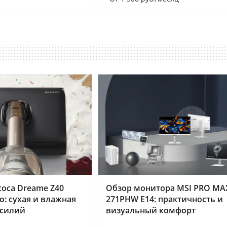
оса Dreame Z40
Обзор монитора MSI PRO MA
o: сухая и влажная
271PHW E14: практичность и
усилий
визуальный комфорт