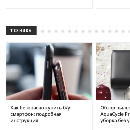
ТЕХНИКА
Как безопасно купить б/у
Обзор пылес
смартфон: подробная
AquaCycle Pr
инструкция
уборка без 