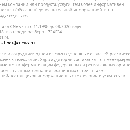
нем компании или продукта/услуги, тем более информативен
полнен (обогащен) дополнительной информацией, в т.ч.
дукте/услуге.
ала CNews.ru c 11.1998 до 08.2026 годы.
8, в очереди разбора - 724624.
9124.
 -
book@cnews.ru
ели и сотрудники одной из самых успешных отраслей российск
онных технологий. Ядро аудитории составляют топ-менеджеры
таментов информатизации федеральных и региональных орган
 промышленных компаний, розничных сетей, а также
аний-поставщиков информационных технологий и услуг связи.