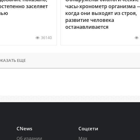
остепенно заселяет
часы-хронометр организма 
нью
когда они выходят из строя,
развитие человека
останавливается
36140
КАЗАТЬ ЕЩЕ
CNews
Соцсети
Об издании
Max