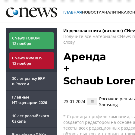
ГЛАВНАЯ
НОВОСТИ
АНАЛИТИКА
КО
Индексная книга (каталог) CNe
Получите все материалы CNews 
CNews FORUM
слову
12 ноября
Аренда
CNews AWARDS
12 ноября
+
Schaub Lore
30 лет рынку ERP
в России
Главные
Россияне решили
23.01.2024
ИТ-сценарии
2026
Samsung
10 лет российского
* Страница-профиль компании, сис
бэкапа
создается редактором на основе
тексты всех редакционных раздел
обзоры рынков, интервью, а такж
Российские ПАКи