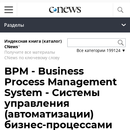
Разделы
Индексная книга (каталог)
CNews
*
Все категории
199124
▼
Получите все материалы
CNews по ключевому слову
BPM - Business
Process Management
System - Системы
управления
(автоматизации)
бизнес-процессами