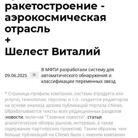
ракетостроение -
аэрокосмическая
отрасль
+
Шелест Виталий
В МФТИ разработали систему для
09.06.2025
автоматического обнаружения и
классификации переменных звезд
* Страница-профиль компании, системы (продукта или
услуги), технологии, персоны и т.п. создается редактором
на основе анализа архива публикаций портала CNews.
Обрабатываются тексты всех редакционных разделов
(
новости
, включая "Главные новости",
статьи
,
аналитические обзоры рынков, интервью, а также
содержание партнёрских проектов). Таким образом, чем
больше публикаций на CNews было с именем компании