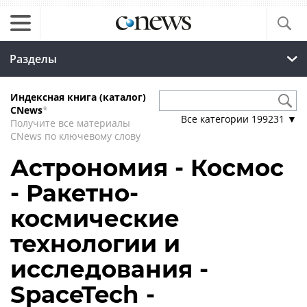
Разделы
Индексная книга (каталог)
CNews
*
Все категории
199231
▼
Получите все материалы
CNews по ключевому слову
Астрономия - Космос
- Ракетно-
космические
технологии и
исследования -
SpaceTech -