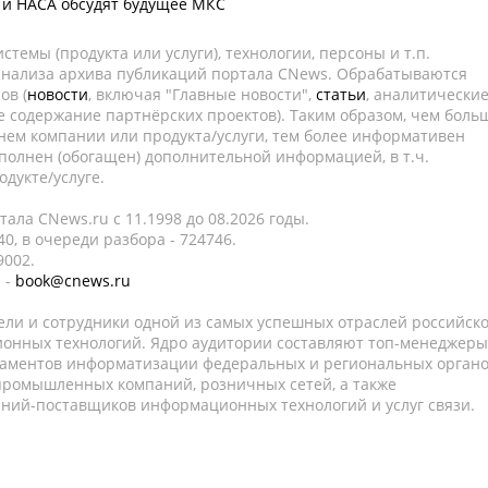
 и НАСА обсудят будущее МКС
темы (продукта или услуги), технологии, персоны и т.п.
 анализа архива публикаций портала CNews. Обрабатываются
ов (
новости
, включая "Главные новости",
статьи
, аналитически
е содержание партнёрских проектов). Таким образом, чем боль
нем компании или продукта/услуги, тем более информативен
полнен (обогащен) дополнительной информацией, в т.ч.
дукте/услуге.
ала CNews.ru c 11.1998 до 08.2026 годы.
0, в очереди разбора - 724746.
9002.
 -
book@cnews.ru
ели и сотрудники одной из самых успешных отраслей российск
онных технологий. Ядро аудитории составляют топ-менеджеры
таментов информатизации федеральных и региональных орган
 промышленных компаний, розничных сетей, а также
аний-поставщиков информационных технологий и услуг связи.