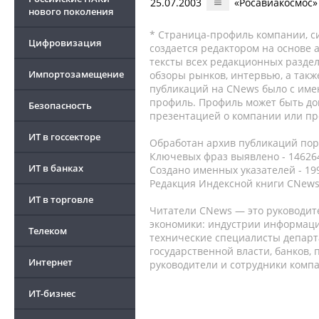
25.07.2003
«Росавиакосмос»
нового поколения
* Страница-профиль компании, сис
Цифровизация
создается редактором на основе
тексты всех редакционных раздел
Импортозамещение
обзоры рынков, интервью, а такж
публикаций на CNews было с име
профиль. Профиль может быть до
Безопасность
презентацией о компании или про
ИТ в госсекторе
Обработан архив публикаций порт
Ключевых фраз выявлено - 146264
ИТ в банках
Создано именных указателей - 19
Редакция Индексной книги CNews
ИТ в торговле
Читатели CNews — это руководит
экономики: индустрии информаци
Телеком
технические специалисты депар
государственной власти, банков,
Интернет
руководители и сотрудники комп
ИТ-бизнес