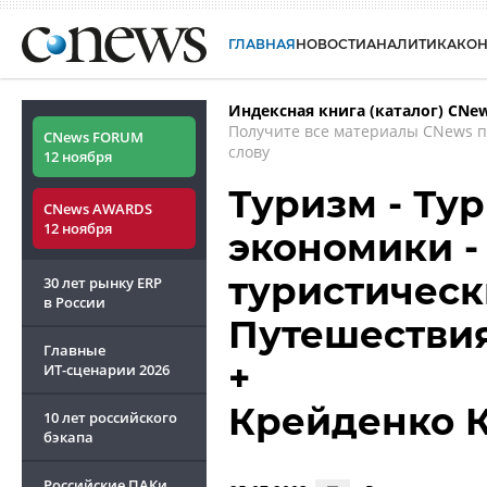
ГЛАВНАЯ
НОВОСТИ
АНАЛИТИКА
КО
Индексная книга (каталог) CNe
Получите все материалы CNews 
CNews FORUM
слову
12 ноября
Туризм - Ту
CNews AWARDS
12 ноября
экономики -
туристически
30 лет рынку ERP
в России
Путешествия 
Главные
+
ИТ-сценарии
2026
Крейденко 
10 лет российского
бэкапа
Российские ПАКи