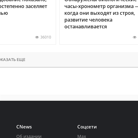
остепенно заселяет
часы-хронометр организма 
нью
когда они выходят из строя,
развитие человека
останавливается
36010
КАЗАТЬ ЕЩЕ
CNews
Соцсети
Об издании
Max