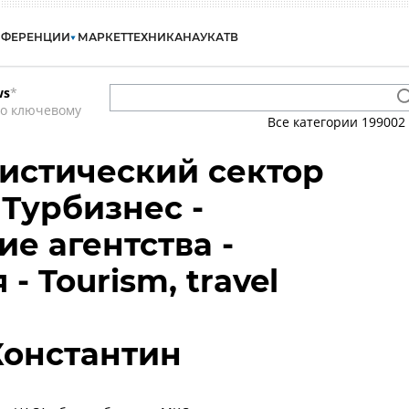
НФЕРЕНЦИИ
МАРКЕТ
ТЕХНИКА
НАУКА
ТВ
ws
*
по ключевому
Все категории
199002
ристический сектор
 Турбизнес -
е агентства -
- Tourism, travel
Константин