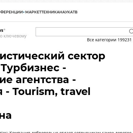
НФЕРЕНЦИИ
МАРКЕТ
ТЕХНИКА
НАУКА
ТВ
ws
*
по ключевому
Все категории
199231
ристический сектор
 Турбизнес -
е агентства -
- Tourism, travel
яна
ogies: Компания добровольно отдает сотрудникам самое дорогое 