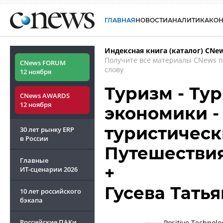
ГЛАВНАЯ
НОВОСТИ
АНАЛИТИКА
КО
Индексная книга (каталог) CNe
Получите все материалы CNews 
CNews FORUM
слову
12 ноября
Туризм - Ту
CNews AWARDS
12 ноября
экономики -
туристически
30 лет рынку ERP
в России
Путешествия 
Главные
+
ИТ-сценарии
2026
Гусева Тать
10 лет российского
бэкапа
Российские ПАКи
Positive Technol