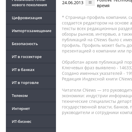
24.06.2013
нового поколения
время
* Страница-профиль компании, сис
Цифровизация
создается редактором на основе
тексты всех редакционных раздел
Импортозамещение
обзоры рынков, интервью, а такж
публикаций на CNews было с име
Безопасность
профиль. Профиль может быть до
презентацией о компании или про
ИТ в госсекторе
Обработан архив публикаций порт
Ключевых фраз выявлено - 146332
ИТ в банках
Создано именных указателей - 19
Редакция Индексной книги CNews
ИТ в торговле
Читатели CNews — это руководит
Телеком
экономики: индустрии информаци
технические специалисты депар
государственной власти, банков,
Интернет
руководители и сотрудники комп
ИТ-бизнес