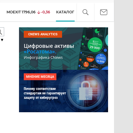
MOEXIT
1796,06
-0,36
КАТАЛОГ
CNEWS ANALYTICS
▼
Цифровые активы
«Росатома».
Инфографика CNews
МНЕНИЕ МЕСЯЦА
Почему соответствие
стандартам не гарантирует
защиту от киберугроз
–