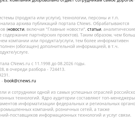
темы (продукта или услуги), технологии, персоны и т.п.
 анализа архива публикаций портала CNews. Обрабатываются
ов (
новости
, включая "Главные новости",
статьи
, аналитически
е содержание партнёрских проектов). Таким образом, чем боль
нем компании или продукта/услуги, тем более информативен
полнен (обогащен) дополнительной информацией, в т.ч.
дукте/услуге.
ала CNews.ru c 11.1998 до 08.2026 годы.
8, в очереди разбора - 724413.
9231.
 -
book@cnews.ru
ели и сотрудники одной из самых успешных отраслей российск
онных технологий. Ядро аудитории составляют топ-менеджеры
таментов информатизации федеральных и региональных орган
 промышленных компаний, розничных сетей, а также
аний-поставщиков информационных технологий и услуг связи.