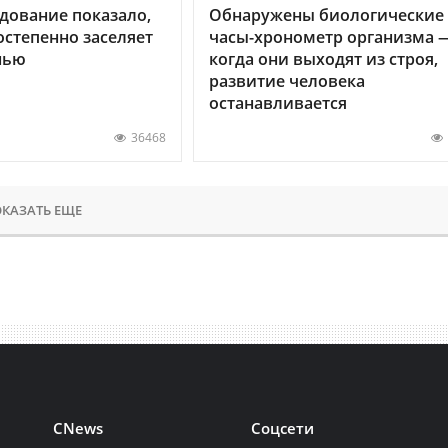
дование показало,
Обнаружены биологические
остепенно заселяет
часы-хронометр организма 
нью
когда они выходят из строя,
развитие человека
останавливается
36468
КАЗАТЬ ЕЩЕ
CNews
Соцсети