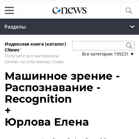
Разделы
Индексная книга (каталог)
CNews
*
Все категории
199231
▼
Получите все материалы
CNews по ключевому слову
Машинное зрение -
Распознавание -
Recognition
+
Юрлова Елена