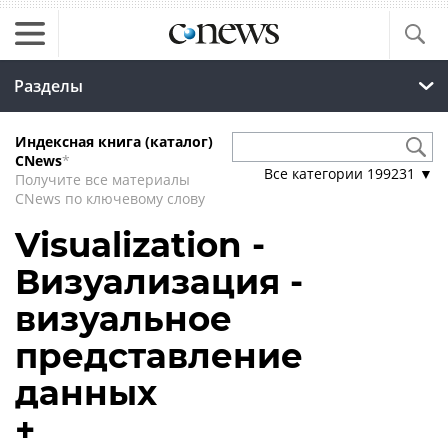
Разделы
Индексная книга (каталог)
CNews
*
Все категории
199231
▼
Получите все материалы
CNews по ключевому слову
Visualization -
Визуализация -
визуальное
представление
данных
+