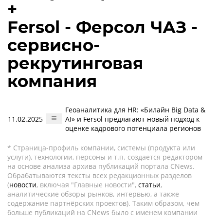
+
Fersol - Ферсол ЧАЗ -
сервисно-
рекрутинговая
компания
Геоаналитика для HR: «Билайн Big Data &
11.02.2025
AI» и Fersol предлагают новый подход к
оценке кадрового потенциала регионов
* Страница-профиль компании, системы (продукта или
услуги), технологии, персоны и т.п. создается редактором
на основе анализа архива публикаций портала CNews.
Обрабатываются тексты всех редакционных разделов
(
новости
, включая "Главные новости",
статьи
,
аналитические обзоры рынков, интервью, а также
содержание партнёрских проектов). Таким образом, чем
больше публикаций на CNews было с именем компании