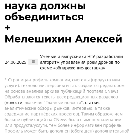
наука должны
объединиться
+
Мелешихин Алексей
Ученые и выпускники НГУ разработали
24.06.2025
алгоритм управления роем дронов по
схеме «обнаружение-доставка»
* Страница-профиль компании, системы (продукта или
услуги), технологии, персоны и т.п. создается редактором
на основе анализа архива публикаций портала CNews.
Обрабатываются тексты всех редакционных разделов
(
новости
, включая "Главные новости",
статьи
,
аналитические обзоры рынков, интервью, а также
содержание партнёрских проектов). Таким образом, чем
больше публикаций на CNews было с именем компании
или продукта/услуги, тем более информативен профиль.
Профиль может быть дополнен (обогащен) дополнительной