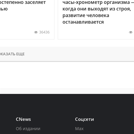
остепенно заселяет
часы-хронометр организма 
нью
когда они выходят из строя,
развитие человека
останавливается
36436
КАЗАТЬ ЕЩЕ
CNews
Соцсети
Об издании
Max