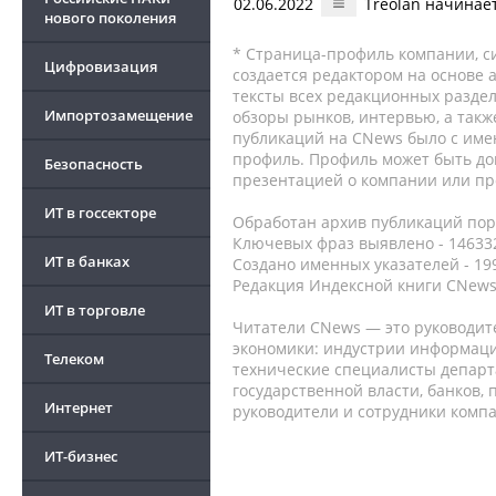
02.06.2022
Treolan начинае
нового поколения
* Страница-профиль компании, сис
Цифровизация
создается редактором на основе
тексты всех редакционных раздел
Импортозамещение
обзоры рынков, интервью, а такж
публикаций на CNews было с име
профиль. Профиль может быть до
Безопасность
презентацией о компании или про
ИТ в госсекторе
Обработан архив публикаций порт
Ключевых фраз выявлено - 146332
ИТ в банках
Создано именных указателей - 19
Редакция Индексной книги CNews
ИТ в торговле
Читатели CNews — это руководит
экономики: индустрии информаци
Телеком
технические специалисты депар
государственной власти, банков,
Интернет
руководители и сотрудники комп
ИТ-бизнес