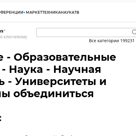
НФЕРЕНЦИИ
МАРКЕТ
ТЕХНИКА
НАУКА
ТВ
ws
*
по ключевому
Все категории
199231
 - Образовательные
- Наука - Научная
ь - Университеты и
ны объединиться
с