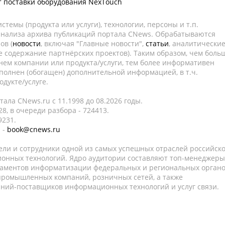
т поставки оборудования NexTouch
темы (продукта или услуги), технологии, персоны и т.п.
 анализа архива публикаций портала CNews. Обрабатываются
ов (
новости
, включая "Главные новости",
статьи
, аналитически
е содержание партнёрских проектов). Таким образом, чем боль
нем компании или продукта/услуги, тем более информативен
полнен (обогащен) дополнительной информацией, в т.ч.
дукте/услуге.
ала CNews.ru c 11.1998 до 08.2026 годы.
8, в очереди разбора - 724413.
9231.
 -
book@cnews.ru
ели и сотрудники одной из самых успешных отраслей российск
онных технологий. Ядро аудитории составляют топ-менеджеры
таментов информатизации федеральных и региональных орган
 промышленных компаний, розничных сетей, а также
аний-поставщиков информационных технологий и услуг связи.