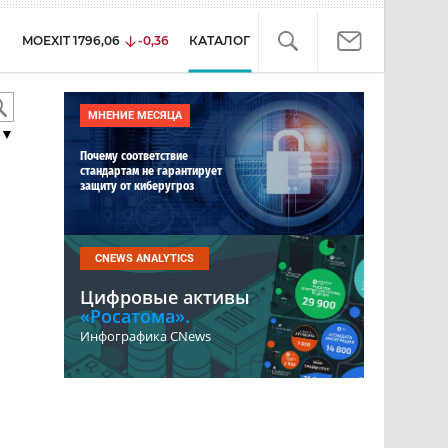
MOEXIT
1796,06
-0,36
КАТАЛОГ
МНЕНИЕ МЕСЯЦА
▼
Почему соответствие
стандартам не гарантирует
защиту от киберугроз
CNEWS ANALYTICS
Цифровые активы
«Росатома».
Инфографика CNews