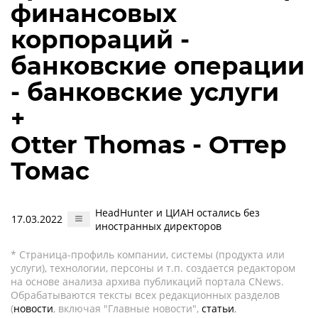
финансовых
корпораций -
банковские операции
- банковские услуги
+
Otter Thomas - Оттер
Томас
HeadHunter и ЦИАН остались без
17.03.2022
иностранных директоров
* Страница-профиль компании, системы (продукта или
услуги), технологии, персоны и т.п. создается редактором
на основе анализа архива публикаций портала CNews.
Обрабатываются тексты всех редакционных разделов
(
новости
, включая "Главные новости",
статьи
,