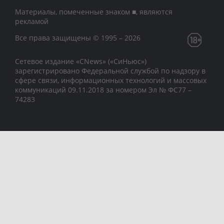
Материалы, помеченные знаком ■, являются
рекламой
Все права защищены © 1995 – 2026
Сетевое издание «CNews» («СиНьюс»)
зарегистрировано Федеральной службой по надзору в
сфере связи, информационных технологий и массовых
коммуникаций 09.11.2018 за номером Эл № ФС77 –
74283