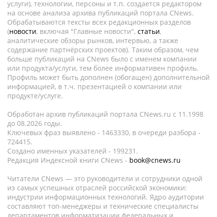
услуги), технологии, персоны и т.п. создается редактором
на основе анализа архива публикаций портала CNews.
Обрабатываются тексты всех редакционных разделов
(
новости
, включая "Главные новости",
статьи
,
аналитические обзоры рынков, интервью, а также
содержание партнёрских проектов). Таким образом, чем
больше публикаций на CNews было с именем компании
или продукта/услуги, тем более информативен профиль.
Профиль может быть дополнен (обогащен) дополнительной
информацией, в т.ч. презентацией о компании или
продукте/услуге.
Обработан архив публикаций портала CNews.ru c 11.1998
до 08.2026 годы.
Ключевых фраз выявлено - 1463330, в очереди разбора -
724415.
Создано именных указателей - 199231.
Редакция Индексной книги CNews -
book@cnews.ru
Читатели CNews — это руководители и сотрудники одной
из самых успешных отраслей российской экономики:
индустрии информационных технологий. Ядро аудитории
составляют топ-менеджеры и технические специалисты
департаментов информатизации федеральных и