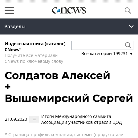
Разделы
Индексная книга (каталог)
CNews
*
Все категории
199231
▼
Получите все материалы
CNews по ключевому слову
Солдатов Алексей
+
Вышемирский Сергей
Итоги Международного саммита
21.09.2020
Ассоциации участников отрасли ЦОД
* Страница-профиль компании, системы (продукта или