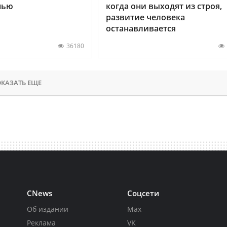
нью
когда они выходят из строя,
развитие человека
останавливается
36180
КАЗАТЬ ЕЩЕ
CNews
Соцсети
Об издании
Max
Реклама
VK