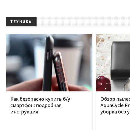
ТЕХНИКА
Как безопасно купить б/у
Обзор пылес
смартфон: подробная
AquaCycle Pr
инструкция
уборка без 