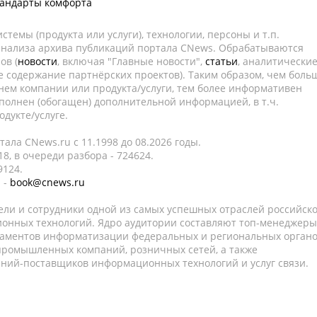
тандарты комфорта
темы (продукта или услуги), технологии, персоны и т.п.
 анализа архива публикаций портала CNews. Обрабатываются
ов (
новости
, включая "Главные новости",
статьи
, аналитически
е содержание партнёрских проектов). Таким образом, чем боль
нем компании или продукта/услуги, тем более информативен
полнен (обогащен) дополнительной информацией, в т.ч.
дукте/услуге.
ала CNews.ru c 11.1998 до 08.2026 годы.
8, в очереди разбора - 724624.
9124.
 -
book@cnews.ru
ели и сотрудники одной из самых успешных отраслей российск
онных технологий. Ядро аудитории составляют топ-менеджеры
таментов информатизации федеральных и региональных орган
 промышленных компаний, розничных сетей, а также
аний-поставщиков информационных технологий и услуг связи.