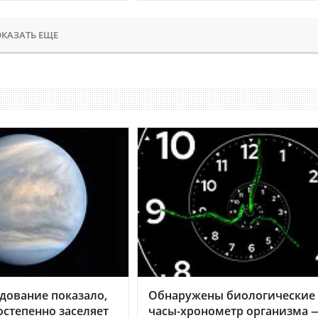
КАЗАТЬ ЕЩЕ
дование показало,
Обнаружены биологические
остепенно заселяет
часы-хронометр организма 