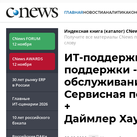
ГЛАВНАЯ
НОВОСТИ
АНАЛИТИКА
КО
Индексная книга (каталог) CNe
Получите все материалы CNews 
CNews FORUM
слову
12 ноября
ИТ-поддержк
CNews AWARDS
12 ноября
поддержки -
обслуживани
30 лет рынку ERP
в России
Сервисная 
Главные
+
ИТ-сценарии
2026
Даймлер Ха
10 лет российского
бэкапа
Российские ПАКи