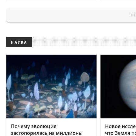
ПО
НАУКА
Почему эволюция
Новое иссле
застопорилась на миллионы
что Земля п