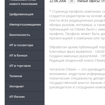
22.08.2006
Умные офисы: с
нового поколения
* Страница-профиль компании, сис
Цифровизация
создается редактором на основе
тексты всех редакционных раздел
Импортозамещение
обзоры рынков, интервью, а такж
публикаций на CNews было с име
профиль. Профиль может быть до
Безопасность
презентацией о компании или про
ИТ в госсекторе
Обработан архив публикаций порт
Ключевых фраз выявлено - 146301
ИТ в банках
Создано именных указателей - 19
Редакция Индексной книги CNews
ИТ в торговле
Читатели CNews — это руководит
экономики: индустрии информаци
Телеком
технические специалисты депар
государственной власти, банков,
Интернет
руководители и сотрудники комп
ИТ-бизнес