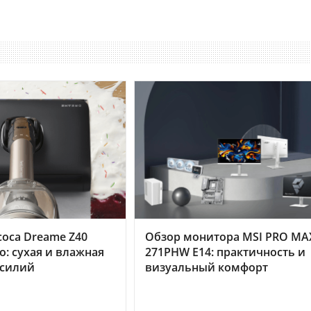
оса Dreame Z40
Обзор монитора MSI PRO MA
o: сухая и влажная
271PHW E14: практичность и
усилий
визуальный комфорт