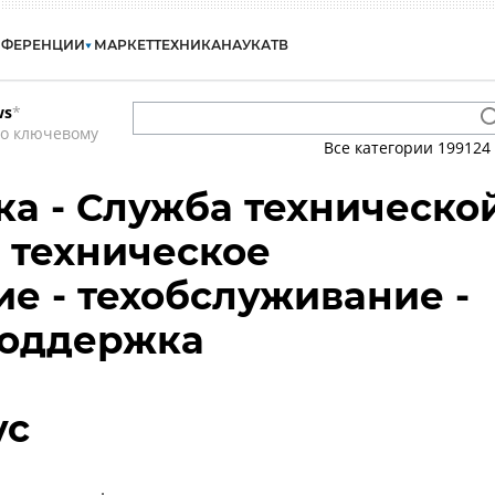
НФЕРЕНЦИИ
МАРКЕТ
ТЕХНИКА
НАУКА
ТВ
ws
*
по ключевому
Все категории
199124
а - Служба техническо
 техническое
е - техобслуживание -
поддержка
ус