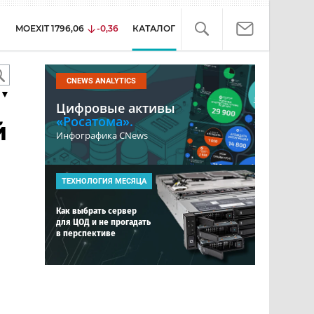
MOEXIT
1796,06
-0,36
КАТАЛОГ
CNEWS ANALYTICS
▼
Цифровые активы
«Росатома».
й
Инфографика CNews
ТЕХНОЛОГИЯ МЕСЯЦА
Как выбрать сервер
для ЦОД и не прогадать
в перспективе