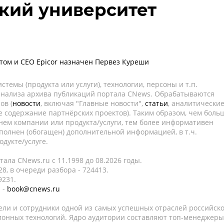
кий университет
ом и CEO Epicor назначен Первез Куреши
темы (продукта или услуги), технологии, персоны и т.п.
 анализа архива публикаций портала CNews. Обрабатываются
ов (
новости
, включая "Главные новости",
статьи
, аналитически
е содержание партнёрских проектов). Таким образом, чем боль
нем компании или продукта/услуги, тем более информативен
полнен (обогащен) дополнительной информацией, в т.ч.
дукте/услуге.
ала CNews.ru c 11.1998 до 08.2026 годы.
8, в очереди разбора - 724413.
9231.
 -
book@cnews.ru
ели и сотрудники одной из самых успешных отраслей российск
онных технологий. Ядро аудитории составляют топ-менеджеры