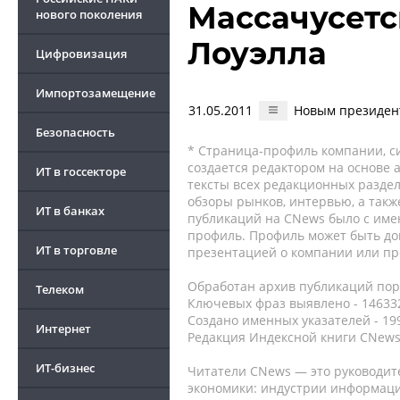
Массачусетс
нового поколения
Лоуэлла
Цифровизация
Импортозамещение
31.05.2011
Новым президент
Безопасность
* Страница-профиль компании, сис
создается редактором на основе
ИТ в госсекторе
тексты всех редакционных раздел
обзоры рынков, интервью, а такж
ИТ в банках
публикаций на CNews было с име
профиль. Профиль может быть до
ИТ в торговле
презентацией о компании или про
Обработан архив публикаций порт
Телеком
Ключевых фраз выявлено - 146332
Создано именных указателей - 19
Интернет
Редакция Индексной книги CNews
ИТ-бизнес
Читатели CNews — это руководит
экономики: индустрии информаци