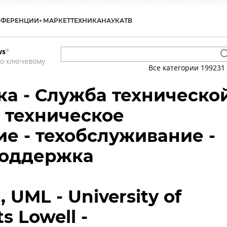
НФЕРЕНЦИИ
МАРКЕТ
ТЕХНИКА
НАУКА
ТВ
ws
*
по ключевому
Все категории
199231
а - Служба техническо
 техническое
е - техобслуживание -
поддержка
 UML - University of
s Lowell -