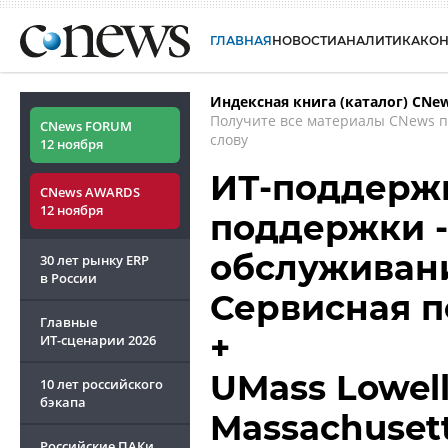
ГЛАВНАЯ
НОВОСТИ
АНАЛИТИКА
КО
Индексная книга (каталог) CNe
Получите все материалы CNews 
CNews FORUM
слову
12 ноября
ИТ-поддержк
CNews AWARDS
12 ноября
поддержки -
обслуживани
30 лет рынку ERP
в России
Сервисная 
Главные
+
ИТ-сценарии
2026
UMass Lowell,
10 лет российского
бэкапа
Massachusett
Российские ПАКи