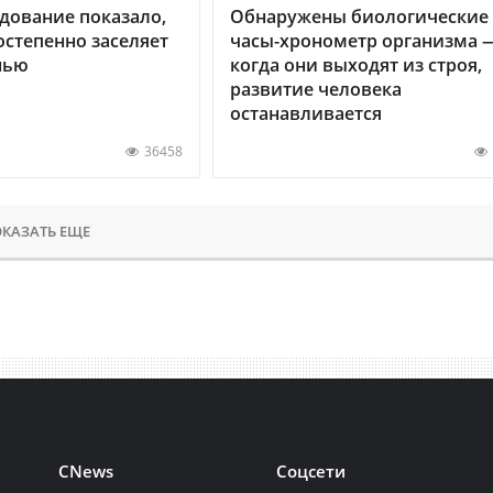
дование показало,
Обнаружены биологические
остепенно заселяет
часы-хронометр организма 
нью
когда они выходят из строя,
развитие человека
останавливается
36458
КАЗАТЬ ЕЩЕ
CNews
Соцсети