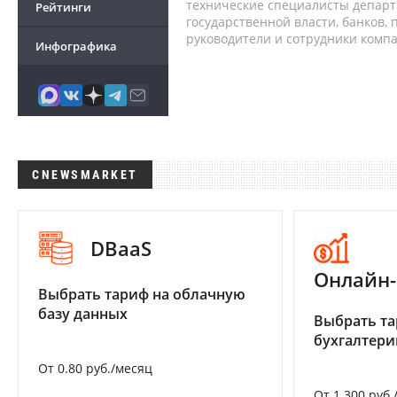
технические специалисты депар
Рейтинги
государственной власти, банков,
руководители и сотрудники комп
Инфографика
CNEWSMARKET
DBaaS
Онлайн-
Выбрать тариф на облачную
базу данных
Выбрать та
бухгалтер
От 0.80 руб./месяц
От 1 300 руб.