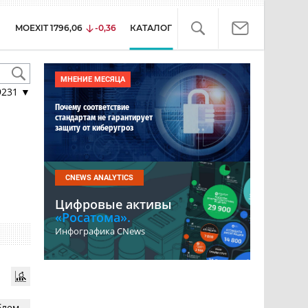
MOEXIT
1796,06
-0,36
КАТАЛОГ
МНЕНИЕ МЕСЯЦА
9231
▼
Почему соответствие
стандартам не гарантирует
защиту от киберугроз
CNEWS ANALYTICS
Цифровые активы
«Росатома».
Инфографика CNews
блем,