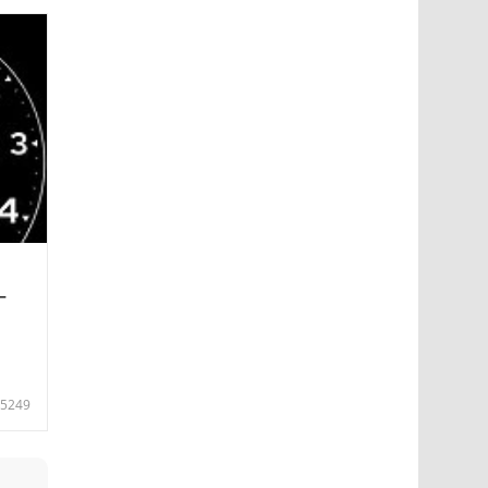
—
5249