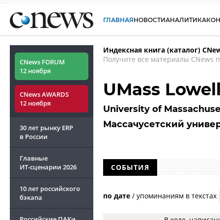
ГЛАВНАЯ
НОВОСТИ
АНАЛИТИКА
КО
Индексная книга (каталог) CNe
Получите все материалы CNews п
CNews FORUM
12 ноября
UMass Lowel
CNews AWARDS
12 ноября
University of Massachuse
Массачусетский универ
30 лет рынку ERP
в России
Главные
ИТ-сценарии
2026
СОБЫТИЯ
10 лет российского
по дате
/
упоминаниям в текстах
бэкапа
Российские ПАКи
В коде, написа