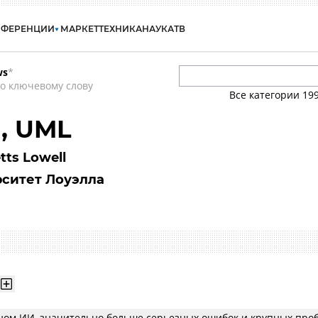
НФЕРЕНЦИИ
МАРКЕТ
ТЕХНИКА
НАУКА
ТВ
ws
*
о ключевому слову
Все категории
19
l, UML
tts Lowell
ситет Лоуэлла
нном ИИ, значительно больше серьезных ошибок и крупных про