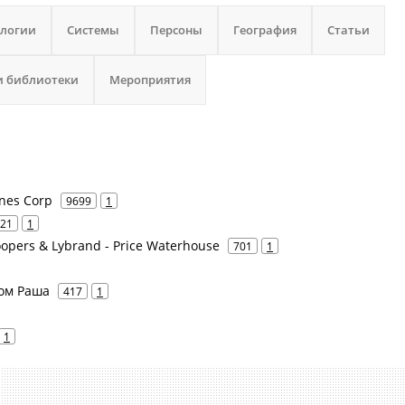
ологии
Системы
Персоны
География
Статьи
и библиотеки
Мероприятия
ines Corp
9699
1
21
1
opers & Lybrand - Price Waterhouse
701
1
ком Раша
417
1
1