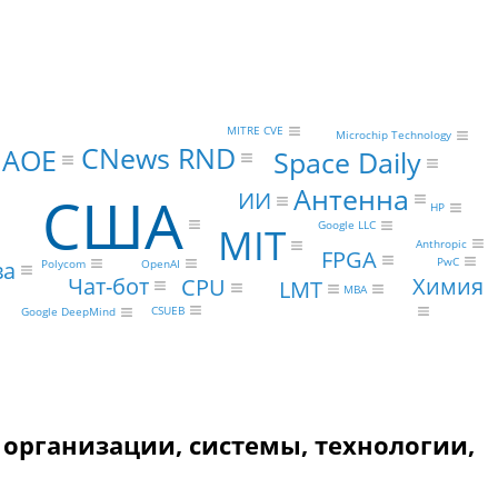
MITRE CVE
Microchip Technology
CNews RND
NAOE
Space Daily
Антенна
США
ИИ
HP
Google LLC
MIT
Anthropic
FPGA
PwC
ва
OpenAI
Polycom
Чат-бот
Химия
CPU
LMT
MBA
CSUEB
Google DeepMind
и организации, системы, технологии,