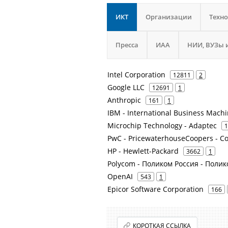
ИКТ
Организации
Техн
Пресса
ИАА
НИИ, ВУЗы 
Intel Corporation
12811
2
Google LLC
12691
1
Anthropic
161
1
IBM - International Business Mach
Microchip Technology - Adaptec
1
PwC - PricewaterhouseCoopers - Co
HP - Hewlett-Packard
3662
1
Polycom - Поликом Россия - Поли
OpenAI
543
1
Epicor Software Corporation
166
КОРОТКАЯ ССЫЛКА