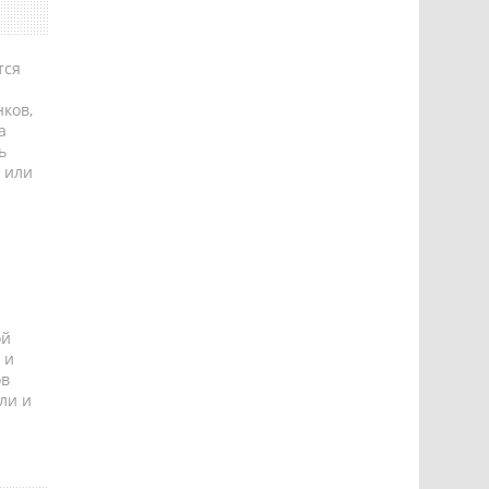
тся
ков,
а
ь
 или
ой
 и
ов
ли и