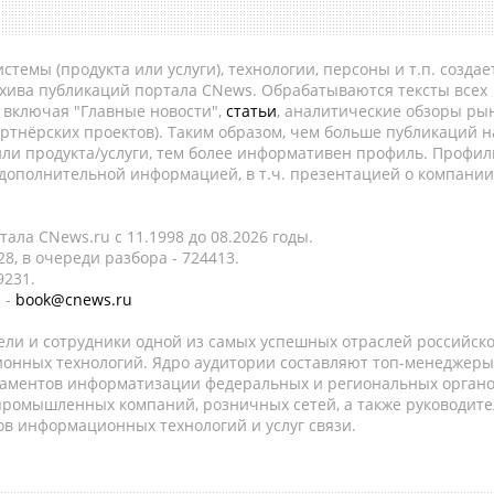
темы (продукта или услуги), технологии, персоны и т.п. создае
рхива публикаций портала CNews. Обрабатываются тексты всех
, включая "Главные новости",
статьи
, аналитические обзоры рын
ртнёрских проектов). Таким образом, чем больше публикаций н
ли продукта/услуги, тем более информативен профиль. Профил
 дополнительной информацией, в т.ч. презентацией о компании
ала CNews.ru c 11.1998 до 08.2026 годы.
8, в очереди разбора - 724413.
9231.
 -
book@cnews.ru
ели и сотрудники одной из самых успешных отраслей российск
онных технологий. Ядро аудитории составляют топ-менеджеры
таментов информатизации федеральных и региональных орган
 промышленных компаний, розничных сетей, а также руководите
в информационных технологий и услуг связи.