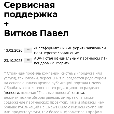
Сервисная
поддержка
+
Витков Павел
«Платформикс» и «Инферит» заключили
13.02.2026
партнерское соглашение
ADV-T стал официальным партнером ИТ-
23.10.2025
вендора «Инферит»
* Страница-профиль компании, системы (продукта или
услуги), технологии, персоны и т.п. создается редактором
на основе анализа архива публикаций портала CNews.
Обрабатываются тексты всех редакционных разделов
(
новости
, включая "Главные новости",
статьи
,
аналитические обзоры рынков, интервью, а также
содержание партнёрских проектов). Таким образом, чем
больше публикаций на CNews было с именем компании
или продукта/услуги, тем более информативен профиль.