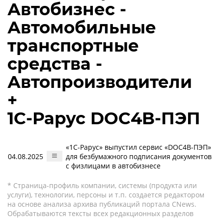
Автобизнес -
Автомобильные
транспортные
средства -
Автопроизводители
+
1С-Рарус DOC4B-ПЭП
«1С-Рарус» выпустил сервис «DOC4B-ПЭП»
04.08.2025
для безбумажного подписания документов
с физлицами в автобизнесе
* Страница-профиль компании, системы (продукта или
услуги), технологии, персоны и т.п. создается редактором
на основе анализа архива публикаций портала CNews.
Обрабатываются тексты всех редакционных разделов