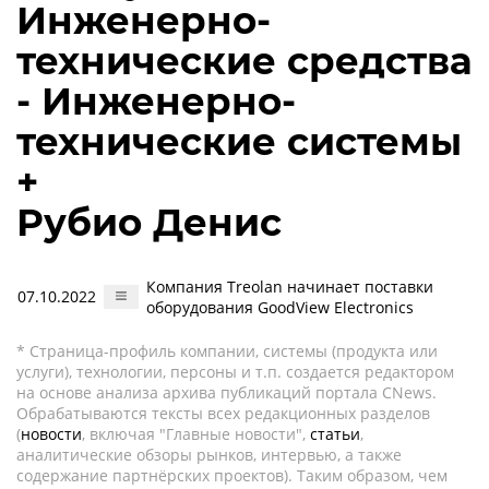
Инженерно-
технические средства
- Инженерно-
технические системы
+
Рубио Денис
Компания Treolan начинает поставки
07.10.2022
оборудования GoodView Electronics
* Страница-профиль компании, системы (продукта или
услуги), технологии, персоны и т.п. создается редактором
на основе анализа архива публикаций портала CNews.
Обрабатываются тексты всех редакционных разделов
(
новости
, включая "Главные новости",
статьи
,
аналитические обзоры рынков, интервью, а также
содержание партнёрских проектов). Таким образом, чем