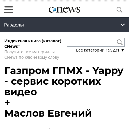
Разделы
Индексная книга (каталог)
CNews
*
Все категории
199231
▼
Получите все материалы
CNews по ключевому слову
Газпром ГПМХ - Yappy
- сервис коротких
видео
+
Маслов Евгений