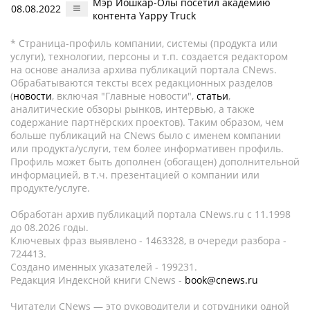
Мэр Йошкар-Олы посетил академию
08.08.2022
контента Yappy Truсk
* Страница-профиль компании, системы (продукта или
услуги), технологии, персоны и т.п. создается редактором
на основе анализа архива публикаций портала CNews.
Обрабатываются тексты всех редакционных разделов
(
новости
, включая "Главные новости",
статьи
,
аналитические обзоры рынков, интервью, а также
содержание партнёрских проектов). Таким образом, чем
больше публикаций на CNews было с именем компании
или продукта/услуги, тем более информативен профиль.
Профиль может быть дополнен (обогащен) дополнительной
информацией, в т.ч. презентацией о компании или
продукте/услуге.
Обработан архив публикаций портала CNews.ru c 11.1998
до 08.2026 годы.
Ключевых фраз выявлено - 1463328, в очереди разбора -
724413.
Создано именных указателей - 199231.
Редакция Индексной книги CNews -
book@cnews.ru
Читатели CNews — это руководители и сотрудники одной