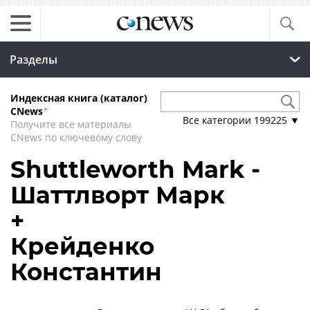
Разделы
Индексная книга (каталог)
CNews
*
Все категории
199225
▼
Получите все материалы
CNews по ключевому слову
Shuttleworth Mark -
Шаттлворт Марк
+
Крейденко
Константин