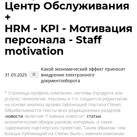
Центр Обслуживания
+
HRM - KPI - Мотивация
персонала - Staff
motivation
Какой экономический эффект приносит
31.03.2025
внедрение электронного
документооборота
* Страница-профиль компании, системы (продукта или
услуги), технологии, персоны и т.п. создается редактором
на основе анализа архива публикаций портала CNews.
Обрабатываются тексты всех редакционных разделов
(
новости
, включая "Главные новости",
статьи
,
аналитические обзоры рынков, интервью, а также
содержание партнёрских проектов). Таким образом, чем
больше публикаций на CNews было с именем компании