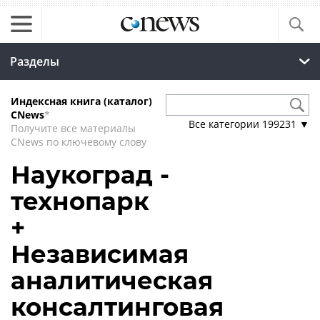
Разделы
Индексная книга (каталог)
CNews
*
Все категории
199231
▼
Получите все материалы
CNews по ключевому слову
Наукоград -
технопарк
+
Независимая
аналитическая
консалтинговая