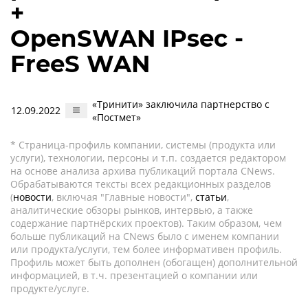
+
OpenSWAN IPsec -
FreeS WAN
«Тринити» заключила партнерство с
12.09.2022
«Постмет»
* Страница-профиль компании, системы (продукта или
услуги), технологии, персоны и т.п. создается редактором
на основе анализа архива публикаций портала CNews.
Обрабатываются тексты всех редакционных разделов
(
новости
, включая "Главные новости",
статьи
,
аналитические обзоры рынков, интервью, а также
содержание партнёрских проектов). Таким образом, чем
больше публикаций на CNews было с именем компании
или продукта/услуги, тем более информативен профиль.
Профиль может быть дополнен (обогащен) дополнительной
информацией, в т.ч. презентацией о компании или
продукте/услуге.