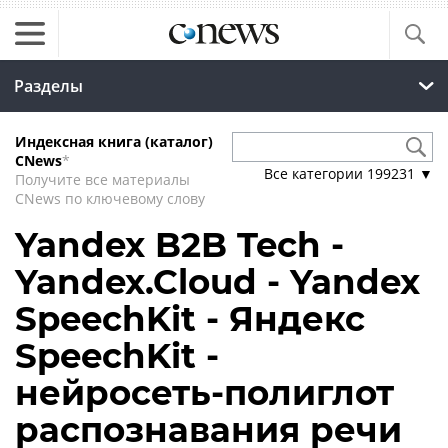
Разделы
Индексная книга (каталог)
CNews
*
Все категории
199231
▼
Получите все материалы
CNews по ключевому слову
Yandex B2B Tech -
Yandex.Cloud - Yandex
SpeechKit - Яндекс
SpeechKit -
нейросеть-полиглот
распознавания речи