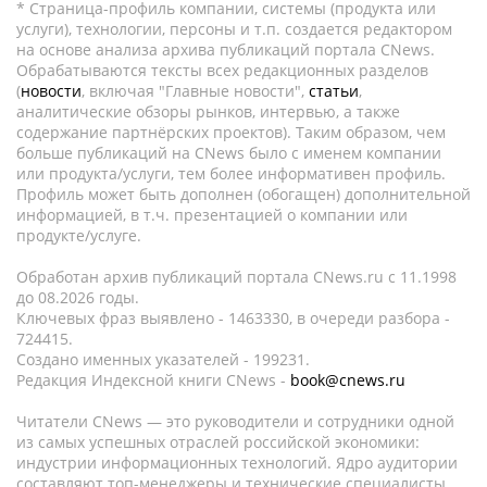
* Страница-профиль компании, системы (продукта или
услуги), технологии, персоны и т.п. создается редактором
на основе анализа архива публикаций портала CNews.
Обрабатываются тексты всех редакционных разделов
(
новости
, включая "Главные новости",
статьи
,
аналитические обзоры рынков, интервью, а также
содержание партнёрских проектов). Таким образом, чем
больше публикаций на CNews было с именем компании
или продукта/услуги, тем более информативен профиль.
Профиль может быть дополнен (обогащен) дополнительной
информацией, в т.ч. презентацией о компании или
продукте/услуге.
Обработан архив публикаций портала CNews.ru c 11.1998
до 08.2026 годы.
Ключевых фраз выявлено - 1463330, в очереди разбора -
724415.
Создано именных указателей - 199231.
Редакция Индексной книги CNews -
book@cnews.ru
Читатели CNews — это руководители и сотрудники одной
из самых успешных отраслей российской экономики:
индустрии информационных технологий. Ядро аудитории
составляют топ-менеджеры и технические специалисты