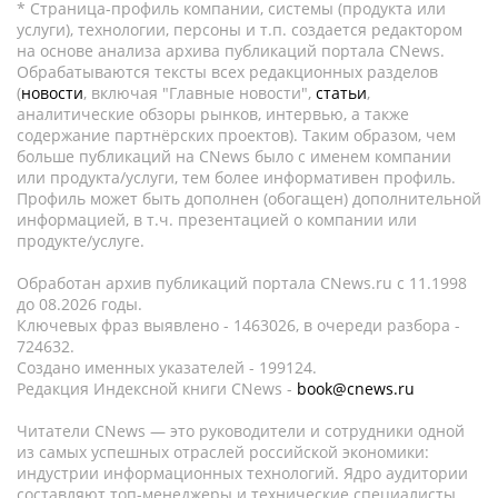
* Страница-профиль компании, системы (продукта или
услуги), технологии, персоны и т.п. создается редактором
на основе анализа архива публикаций портала CNews.
Обрабатываются тексты всех редакционных разделов
(
новости
, включая "Главные новости",
статьи
,
аналитические обзоры рынков, интервью, а также
содержание партнёрских проектов). Таким образом, чем
больше публикаций на CNews было с именем компании
или продукта/услуги, тем более информативен профиль.
Профиль может быть дополнен (обогащен) дополнительной
информацией, в т.ч. презентацией о компании или
продукте/услуге.
Обработан архив публикаций портала CNews.ru c 11.1998
до 08.2026 годы.
Ключевых фраз выявлено - 1463026, в очереди разбора -
724632.
Создано именных указателей - 199124.
Редакция Индексной книги CNews -
book@cnews.ru
Читатели CNews — это руководители и сотрудники одной
из самых успешных отраслей российской экономики:
индустрии информационных технологий. Ядро аудитории
составляют топ-менеджеры и технические специалисты