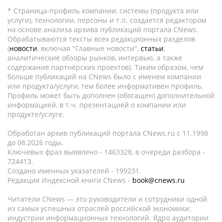
* Страница-профиль компании, системы (продукта или
услуги), технологии, персоны и т.п. создается редактором
на основе анализа архива публикаций портала CNews.
Обрабатываются тексты всех редакционных разделов
(
новости
, включая "Главные новости",
статьи
,
аналитические обзоры рынков, интервью, а также
содержание партнёрских проектов). Таким образом, чем
больше публикаций на CNews было с именем компании
или продукта/услуги, тем более информативен профиль.
Профиль может быть дополнен (обогащен) дополнительной
информацией, в т.ч. презентацией о компании или
продукте/услуге.
Обработан архив публикаций портала CNews.ru c 11.1998
до 08.2026 годы.
Ключевых фраз выявлено - 1463328, в очереди разбора -
724413.
Создано именных указателей - 199231.
Редакция Индексной книги CNews -
book@cnews.ru
Читатели CNews — это руководители и сотрудники одной
из самых успешных отраслей российской экономики:
индустрии информационных технологий. Ядро аудитории