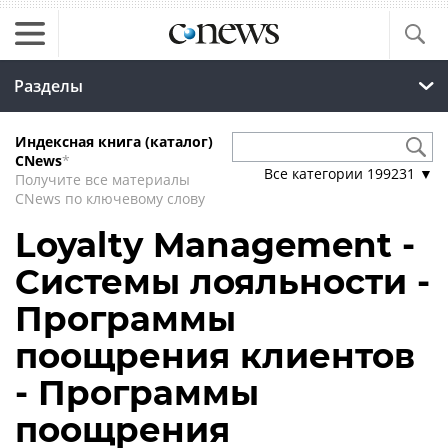
Разделы
Индексная книга (каталог)
CNews
*
Все категории
199231
▼
Получите все материалы
CNews по ключевому слову
Loyalty Management -
Системы лояльности -
Программы
поощрения клиентов
- Программы
поощрения