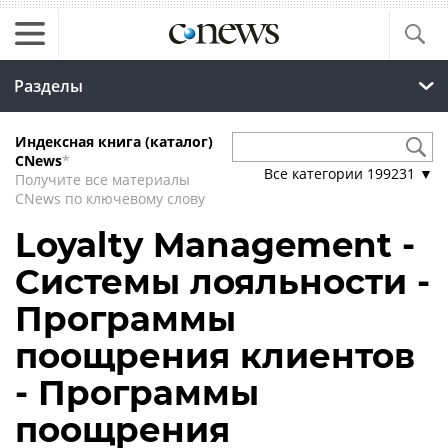
Разделы
Индексная книга (каталог)
CNews
*
Все категории
199231
▼
Получите все материалы
CNews по ключевому слову
Loyalty Management -
Системы лояльности -
Программы
поощрения клиентов
- Программы
поощрения