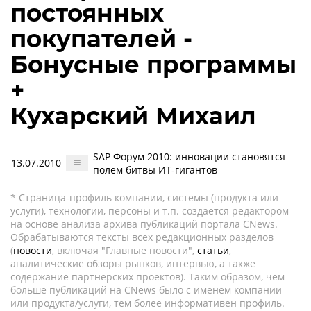
постоянных
покупателей -
Бонусные программы
+
Кухарский Михаил
SAP Форум 2010: инновации становятся
13.07.2010
полем битвы ИТ-гигантов
* Страница-профиль компании, системы (продукта или
услуги), технологии, персоны и т.п. создается редактором
на основе анализа архива публикаций портала CNews.
Обрабатываются тексты всех редакционных разделов
(
новости
, включая "Главные новости",
статьи
,
аналитические обзоры рынков, интервью, а также
содержание партнёрских проектов). Таким образом, чем
больше публикаций на CNews было с именем компании
или продукта/услуги, тем более информативен профиль.