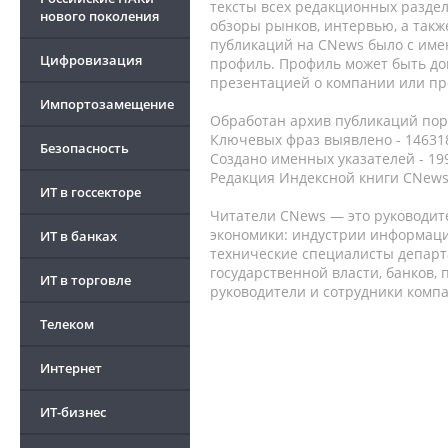
тексты всех редакционных раздел
нового поколения
обзоры рынков, интервью, а такж
публикаций на CNews было с име
Цифровизация
профиль. Профиль может быть до
презентацией о компании или про
Импортозамещение
Обработан архив публикаций порт
Ключевых фраз выявлено - 146318
Безопасность
Создано именных указателей - 19
Редакция Индексной книги CNews
ИТ в госсекторе
Читатели CNews — это руководит
экономики: индустрии информаци
ИТ в банках
технические специалисты депар
государственной власти, банков,
ИТ в торговле
руководители и сотрудники комп
Телеком
Интернет
ИТ-бизнес