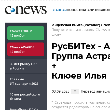
ГЛАВНАЯ
НОВОСТИ
АНАЛИТИКА
КО
Индексная книга (каталог) CNe
Получите все материалы CNews 
CNews FORUM
слову
12 ноября
РусБИТех - As
CNews AWARDS
12 ноября
Группа Астр
+
30 лет рынку ERP
в России
Клюев Илья
Главные
ИТ-сценарии
2026
03.09.2025
Перевод авиации
10 лет российского
бэкапа
* Страница-профиль компании, сис
создается редактором на основе
Российские ПАКи