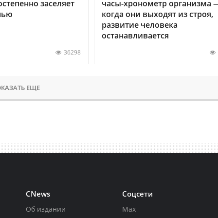
остепенно заселяет
часы-хронометр организма 
нью
когда они выходят из строя,
развитие человека
останавливается
36298
КАЗАТЬ ЕЩЕ
CNews
Соцсети
Об издании
Max