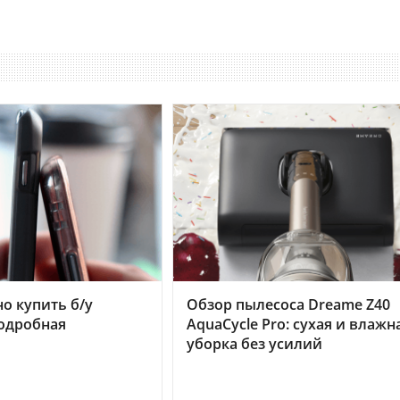
но купить б/у
Обзор пылесоса Dreame Z40
подробная
AquaCycle Pro: сухая и влажн
уборка без усилий