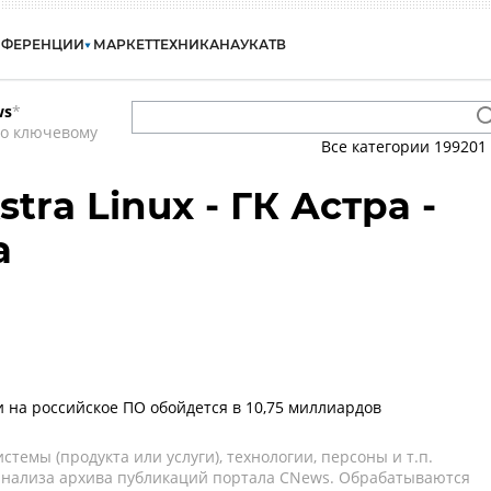
НФЕРЕНЦИИ
МАРКЕТ
ТЕХНИКА
НАУКА
ТВ
ws
*
по ключевому
Все категории
199201
tra Linux - ГК Астра -
а
 на российское ПО обойдется в 10,75 миллиардов
темы (продукта или услуги), технологии, персоны и т.п.
 анализа архива публикаций портала CNews. Обрабатываются