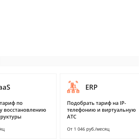
aaS
ERP
тариф по
Подобрать тариф на IP-
у восстановлению
телефонию и виртуальную
труктуры
АТС
яц
От 1 046 руб./месяц