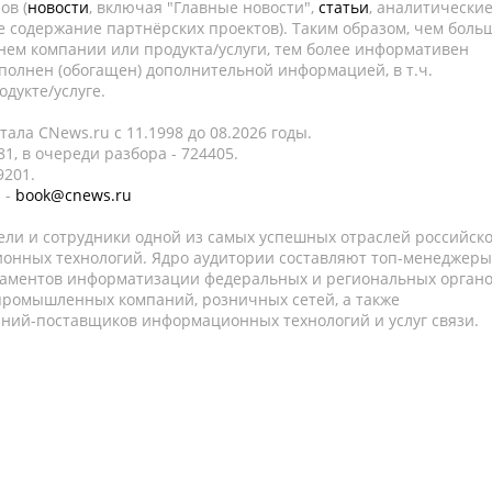
ов (
новости
, включая "Главные новости",
статьи
, аналитически
е содержание партнёрских проектов). Таким образом, чем боль
нем компании или продукта/услуги, тем более информативен
полнен (обогащен) дополнительной информацией, в т.ч.
дукте/услуге.
ала CNews.ru c 11.1998 до 08.2026 годы.
1, в очереди разбора - 724405.
9201.
 -
book@cnews.ru
ели и сотрудники одной из самых успешных отраслей российск
онных технологий. Ядро аудитории составляют топ-менеджеры
таментов информатизации федеральных и региональных орган
 промышленных компаний, розничных сетей, а также
аний-поставщиков информационных технологий и услуг связи.